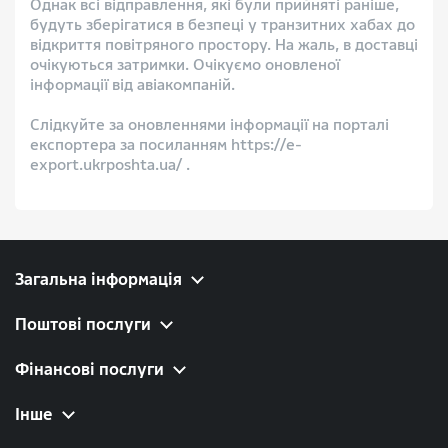
Однак всі відправлення, які були прийняті раніше,
будуть зберігатися в безпеці у транзитних хабах до
відкриття повітряного простору. На жаль, в доставці
очікуються затримки. Очікуємо оновленої
інформації від авіакомпаній.
Слідкуйте за оновленнями інформації на порталі
експортера за посиланням https://e-
export.ukrposhta.ua/ .
Загальна інформація
Поштові послуги
Фінансові послуги
Інше