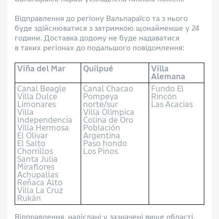
Відправлення до регіону Вальпараїсо та з нього
буде здійснюватися з затримкою щонайменше у 24
години. Доставка додому не буде надаватися
в таких регіонах до подальшого повідомлення:
Viña del Mar
Quilpué
Villa
Alemana
Canal Beagle
Canal Chacao
Fundo El
Villa Dulce
Pompeya
Rincón
Limonares
norte/sur
Las Acacias
Villa
Villa Olímpica
Independencia
Colina de Oro
Villa Hermosa
Población
El Olivar
Argentina
El Salto
Paso hondo
Chorrillos
Los Pinos
Santa Julia
Miraflores
Achupallas
Reñaca Alto
Villa La Cruz
Rukán
Відправлення, надіслані у зазначені вище області,