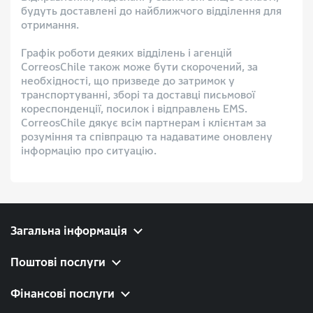
будуть доставлені до найближчого відділення для
отримання.
Графік роботи деяких відділень і агенцій
CorreosChile також може бути скорочений, за
необхідності, що призведе до затримок у
транспортуванні, зборі та доставці письмової
кореспонденції, посилок і відправлень EMS.
CorreosChile дякує всім партнерам і клієнтам за
розуміння та співпрацю та надаватиме оновлену
інформацію про ситуацію.
Загальна інформація
Поштові послуги
Фінансові послуги