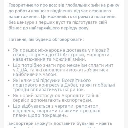
Говоритимемо про все: від глобальних змін на ринку
до роботи кожного відділення під час сезонного
навантаження. Це можливість отримати пояснення
без цензури з перших вуст та підготувати свій
бізнес до найгарячішого періоду року.
Питання, які будемо обговорювати:
Як працює міжнародна доставка у піковий
сезон, зокрема до США: строки, маршрути,
навантаження та можливі зміни.
Що потрібно знати про механізм сплати мит
у США, та які оновлення можуть з’явитися
найближчим часом.
Які ключові підсумки Всесвітнього
поштового конгресу в Дубаї, та які глобальні
тренди впливатимуть на ринок.
Як новий застосунок Укрпошти та інші
сервіси допомагають експортерам.
Що відбувається з чергами, ремонтом
відділень, скаргами та якими є реальні
плани щодо покращень.
Експортери зможуть поставити будь-які – навіть