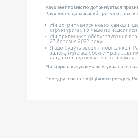
Payoneer повністю дотримується прави
Payoneer ліцензований і регулюється к
Ми дотримуємося нових санкцій, щ
структурами, і більше не надсилаємо
Ми припинимо обслуговування враже
23 березня 2022 року.
Якщо будуть введені нові санкції, 
залежатиме від обсягу міжнародних
надалі обслуговувати всіх наших клі
Ми щиро співчуваємо всім українцям і 
Передруковано з офіційного ресурсу Pay