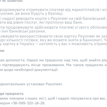
 як зазвичай:
одовжувати отримувати платежі від маркетплейсів і кл
yoneer, де вони будуть у безпеці.
 надалі виводити кошти з Payoneer на свій банківський р
ти від рівня послуг, які пропонує ваш банк.
те продовжувати здійснювати платежі зі свого обліково
їхні банківські рахунки.
овжувати використовувати свою картку Payoneer як заз
 кількості готівки, яку ви можете зняти в банкоматі. 
картку в Україну — натомість у вас є можливість отрима
їни
ам допомогти. Наразі ми працюємо над тим, щоб знайти ріш
о підтверджують місце проживання. Ми також працюємо н
ми щодо необхідної документації.
підконтрольних установах Payoneer.
вжди працюють
ми членами з інших міст, щоб і надалі піклуватися про вас.
мером +38-089-320-24-26.