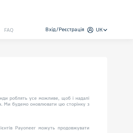
Вхід
Реєстрація
UK
FAQ
анди роблять усе можливе, щоб і надалі
дон. Ми будемо оновлювати цю сторінку з
лієнтів Payoneer можуть продовжувати