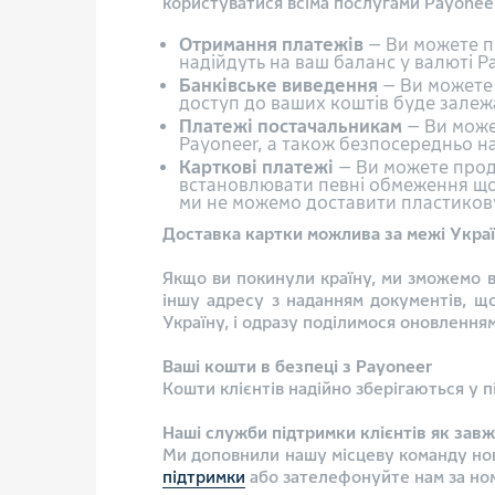
користуватися всіма послугами Payoneer
Отримання платежів
— Ви можете пр
надійдуть на ваш баланс у валюті Pa
Банківське виведення
— Ви можете і
доступ до ваших коштів буде залежа
Платежі постачальникам
— Ви може
Payoneer, а також безпосередньо на 
Карткові платежі
— Ви можете прод
встановлювати певні обмеження щодо
ми не можемо доставити пластикову 
Доставка картки можлива за межі Укра
Якщо ви покинули країну, ми зможемо в
іншу адресу з наданням документів, щ
Україну, і одразу поділимося оновлення
Ваші кошти в безпеці з Payoneer
Кошти клієнтів надійно зберігаються у 
Наші служби підтримки клієнтів як за
Ми доповнили нашу місцеву команду нови
підтримки
або зателефонуйте нам за но