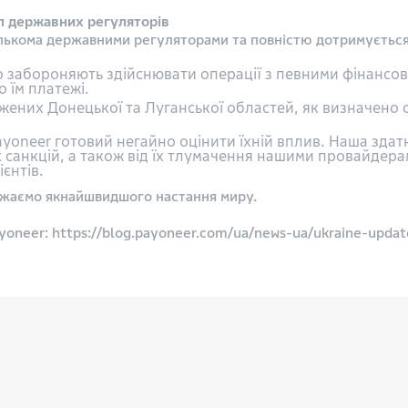
л державних регуляторів
ількома державними регуляторами та повністю дотримується
о забороняють здійснювати операції з певними фінансо
 їм платежі.
них Донецької та Луганської областей, як визначено с
Payoneer готовий негайно оцінити їхній вплив. Наша здат
 санкцій, а також від їх тлумачення нашими провайдера
єнтів.
бажаємо якнайшвидшого настання миру.
oneer: https://blog.payoneer.com/ua/news-ua/ukraine-updat