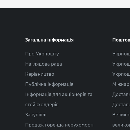
Загальна інформація
Поштов
Про Укрпошту
Укрпош
Наглядова рада
Укрпош
Керівництво
Укрпош
Публічна інформація
Міжнар
Інформація для акціонерів та
Доставк
стейкхолдерів
Доставк
Закупівлі
Велико
Продаж і оренда нерухомості
велико