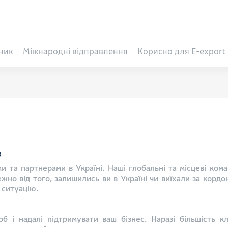
ник
Міжнародні відправлення
Корисно для E-export
в
и та партнерами в Україні. Наші глобальні та місцеві ком
ежно від того, залишились ви в Україні чи виїхали за кор
 ситуацію.
 і надалі підтримувати ваш бізнес. Наразі більшість к