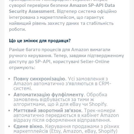
суворої перевірки безпеки
Amazon SP-API Data
Security Assessment
. Відтепер система офіційно
інтегрована з маркетплейсом, що гарантує
найвищий рівень захисту даних та стабільність
роботи.
Що це змінює для продавця?
Раніше багато процесів для Amazon вимагали
ручного керування. Тепер, завдяки підтвердженому
доступу до SP-API, користувачі Seller-Online
отримують:
Повну синхронізацію
. Усі замовлення з
Amazon автоматично з’являються в CRM-
системі.
Автоматизацію фулфілменту
. Обробка
замовлень відбувається за тими ж
алгоритмами, що й для eBay чи Shopify.
Миттєвий зворотний зв’язок
. Трек-номери
автоматично передаються в кабінет Amazon
відразу після оформлення відправлення.
Єдине вікно.
Керування продажами з різних
маркетплейсів (Etsy, Amazon, eBay, Shopify)