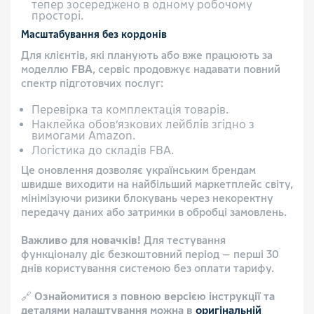
тепер зосереджено в одному робочому
просторі.
Масштабування без кордонів
Для клієнтів, які планують або вже працюють за
моделлю
FBA
, сервіс продовжує надавати повний
спектр підготовчих послуг:
Перевірка та комплектація товарів.
Наклейка обов’язкових лейблів згідно з
вимогами Amazon.
Логістика до складів FBA.
Це оновлення дозволяє українським брендам
швидше виходити на найбільший маркетплейс світу,
мінімізуючи ризики блокувань через некоректну
передачу даних або затримки в обробці замовлень.
Важливо для новачків!
Для тестування
функціоналу діє безкоштовний період — перші 30
днів користування системою без оплати тарифу.
🔗
Ознайомитися з повною версією інструкції та
деталями налаштування можна в
оригінальній