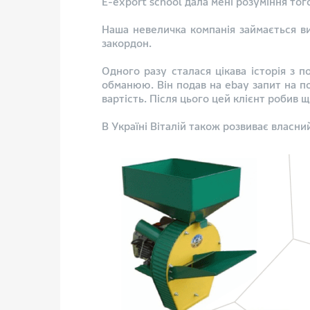
E-export school дала мені розуміння того
Наша невеличка компанія займається в
закордон.​
Одного разу сталася цікава історія з 
обманюю. Він подав на ebay запит на по
вартість. Після цього цей клієнт робив щ
В Україні Віталій також розвиває власни