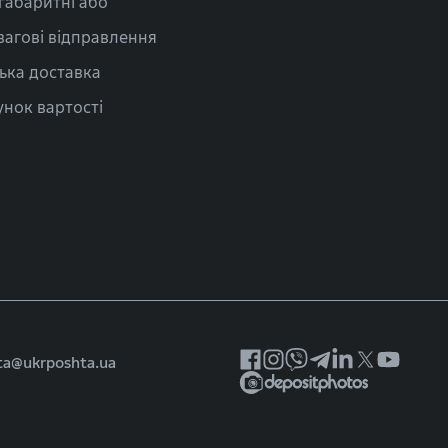
габаритні або
вагові відправлення
ька доставка
нок вартості
ta@ukrposhta.ua