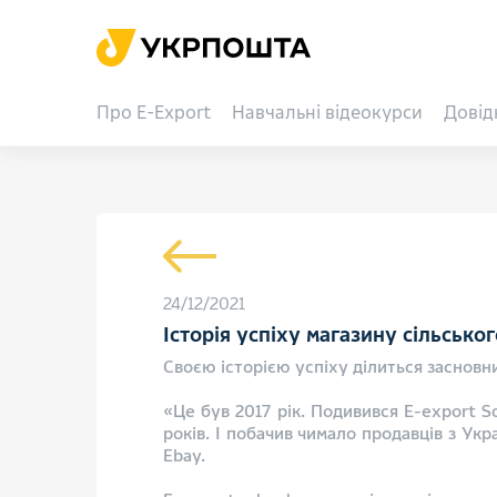
Про E-Export
Навчальні відеокурси
Довід
24/12/2021
Історія успіху магазину сільсько
Своєю історією успіху ділиться засновни
«Це був 2017 рік. Подивився E-export S
років. І побачив чимало продавців з Укра
Ebay.​