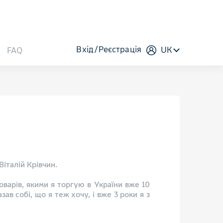
Вхід
Реєстрація
UK
FAQ
італій Крівчин.​
оварів, якими я торгую в України вже 10
зав собі, що я теж хочу, і вже 3 роки я з