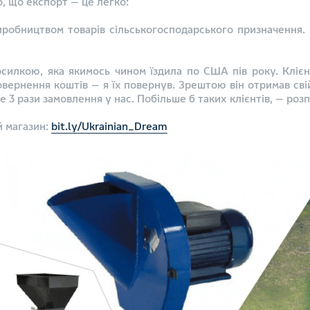
, що експорт — це легко: ​
иробництвом товарів сільськогосподарського призначення.
посилкою, яка якимось чином їздила по США пів року. Кліє
вернення коштів — я їх повернув. Зрештою він отримав свій 
е 3 рази замовлення у нас. Побільше б таких клієнтів, — роз
й магазин:
bit.ly/Ukrainian_Dream