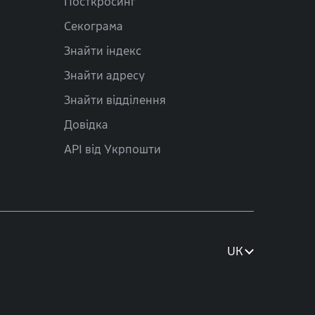
Посткросинг
Секограма
Знайти індекс
Знайти адресу
Знайти відділення
Довідка
API від Укрпошти
UK