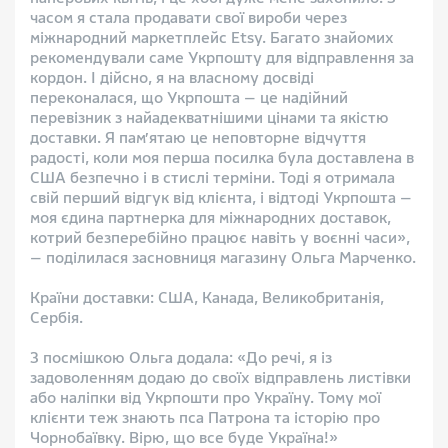
часом я стала продавати свої вироби через
міжнародний маркетплейс Etsy. Багато знайомих
рекомендували саме Укрпошту для відправлення за
кордон. І дійсно, я на власному досвіді
переконалася, що Укрпошта — це надійний
перевізник з найадекватнішими цінами та якістю
доставки. Я пам’ятаю це неповторне відчуття
радості, коли моя перша посилка була доставлена в
США безпечно і в стислі терміни. Тоді я отримала
свій перший відгук від клієнта, і відтоді Укрпошта —
моя єдина партнерка для міжнародних доставок,
котрий безперебійно працює навіть у воєнні часи»,
— поділилася засновниця магазину Ольга Марченко.
⠀
Країни доставки: США, Канада, Великобританія,
Сербія.
⠀
З посмішкою Ольга додала: «До речі, я із
задоволенням додаю до своїх відправлень листівки
або наліпки від Укрпошти про Україну. Тому мої
клієнти теж знають пса Патрона та історію про
Чорнобаївку. Вірю, що все буде Україна!»