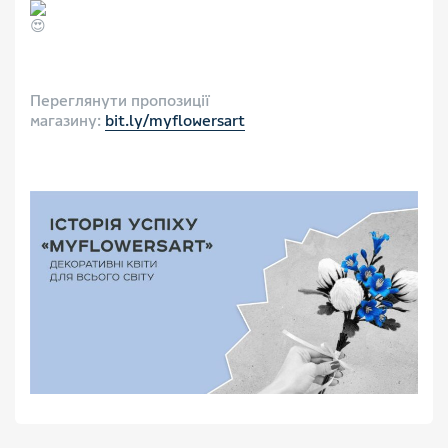
⠀
Переглянути пропозиції
магазину:
bit.ly/myflowersart