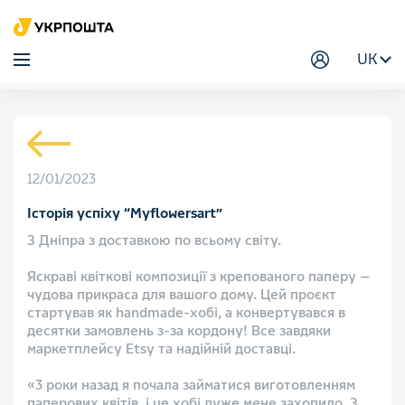
UK
12/01/2023
Історія успіху “Myflowersart”
З Дніпра з доставкою по всьому світу.
⠀
Яскраві квіткові композиції з крепованого паперу —
чудова прикраса для вашого дому. Цей проєкт
стартував як handmade-хобі, а конвертувався в
десятки замовлень з-за кордону! Все завдяки
маркетплейсу Etsy та надійній доставці.
⠀
«3 роки назад я почала займатися виготовленням
паперових квітів, і це хобі дуже мене захопило. З