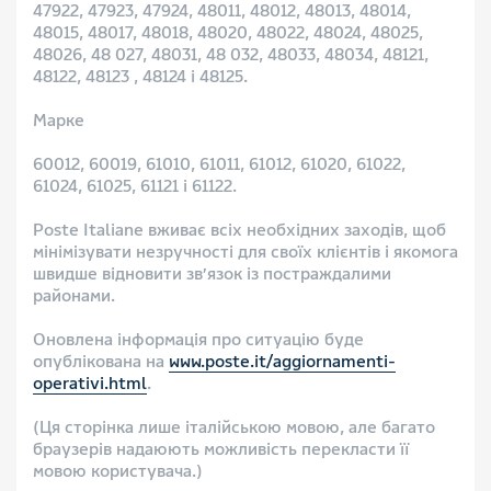
47922, 47923, 47924, 48011, 48012, 48013, 48014,
48015, 48017, 48018, 48020, 48022, 48024, 48025,
48026, 48 027, 48031, 48 032, 48033, 48034, 48121,
48122, 48123 , 48124 і 48125.
Марке
60012, 60019, 61010, 61011, 61012, 61020, 61022,
61024, 61025, 61121 і 61122.
Poste Italiane вживає всіх необхідних заходів, щоб
мінімізувати незручності для своїх клієнтів і якомога
швидше відновити зв’язок із постраждалими
районами.
Оновлена інформація про ситуацію буде
опублікована на
www.poste.it/aggiornamenti-
operativi.html
.
(Ця сторінка лише італійською мовою, але багато
браузерів надаюють можливість перекласти її
мовою користувача.)