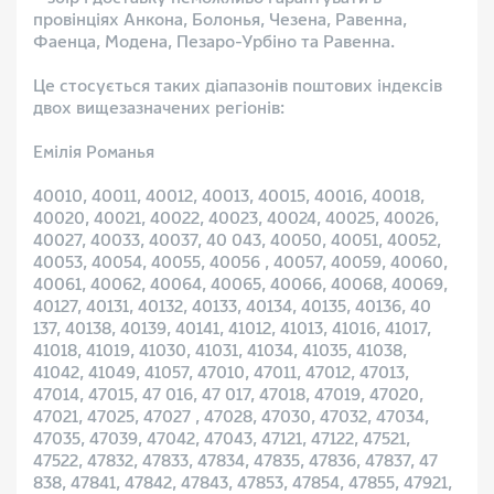
провінціях Анкона, Болонья, Чезена, Равенна,
Фаенца, Модена, Пезаро-Урбіно та Равенна.
Це стосується таких діапазонів поштових індексів
двох вищезазначених регіонів:
Емілія Романья
40010, 40011, 40012, 40013, 40015, 40016, 40018,
40020, 40021, 40022, 40023, 40024, 40025, 40026,
40027, 40033, 40037, 40 043, 40050, 40051, 40052,
40053, 40054, 40055, 40056 , 40057, 40059, 40060,
40061, 40062, 40064, 40065, 40066, 40068, 40069,
40127, 40131, 40132, 40133, 40134, 40135, 40136, 40
137, 40138, 40139, 40141, 41012, 41013, 41016, 41017,
41018, 41019, 41030, 41031, 41034, 41035, 41038,
41042, 41049, 41057, 47010, 47011, 47012, 47013,
47014, 47015, 47 016, 47 017, 47018, 47019, 47020,
47021, 47025, 47027 , 47028, 47030, 47032, 47034,
47035, 47039, 47042, 47043, 47121, 47122, 47521,
47522, 47832, 47833, 47834, 47835, 47836, 47837, 47
838, 47841, 47842, 47843, 47853, 47854, 47855, 47921,