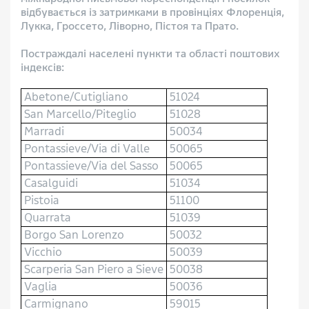
відбувається із затримками в провінціях Флоренція,
Лукка, Гроссето, Ліворно, Пістоя та Прато.
Постраждалі населені пункти та області поштових
індексів:
Abetone/Cutigliano
51024
San Marcello/Piteglio
51028
Marradi
50034
Pontassieve/Via di Valle
50065
Pontassieve/Via del Sasso
50065
Casalguidi
51034
Pistoia
51100
Quarrata
51039
Borgo San Lorenzo
50032
Vicchio
50039
Scarperia San Piero a Sieve
50038
Vaglia
50036
Carmignano
59015