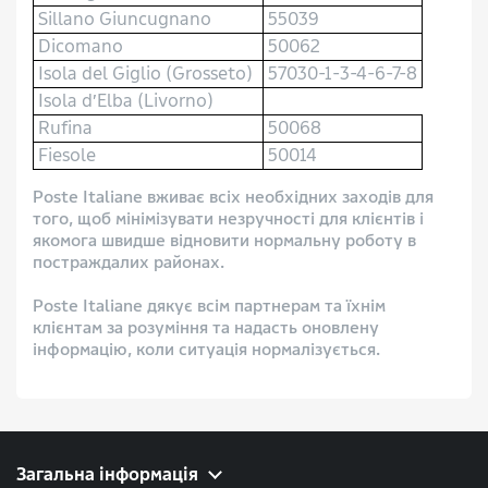
Sillano Giuncugnano
55039
Dicomano
50062
Isola del Giglio (Grosseto)
57030-1-3-4-6-7-8
Isola d’Elba (Livorno)
Rufina
50068
Fiesole
50014
Poste Italiane вживає всіх необхідних заходів для
того, щоб мінімізувати незручності для клієнтів і
якомога швидше відновити нормальну роботу в
постраждалих районах.
Poste Italiane дякує всім партнерам та їхнім
клієнтам за розуміння та надасть оновлену
інформацію, коли ситуація нормалізується.
Загальна інформація