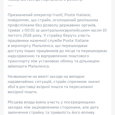
__
Призначений оператор Італії, Poste Italiane,
повідомляє, що страйк, оголошений декількома
профспілками без дозволу державних органів,
триває з 00:01 за центральноєвропейським часом 10
лютого 2024 року. У страйку беруть участь
працівники наземної служби Poste Italiane
в аеропорту Мальпенса, що перешкоджає
доступу інших працівників до місця та перешкоджає
надходженню та відправленню поштового
транспорту між установою обміну та дільницею
авіапошти Мальпенса.
Незважаючи на вжиті заходи на випадок
надзвичайних ситуацій, страйк спричиняє значні
збої в доставці вхідної пошти та пересиланні
вихідної пошти.
Місцева влада взяла участь у посередницьких
заходах між зацікавленими сторонами, але дата
закінчення страйку та тривалість його впливу