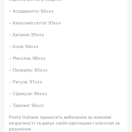
– Агрідженто: 92xxx
– Кальтаніссетта: 93xxx
– Катанія: 95xxx
– Енна: 94xxx
– Мессіна: 98xxx
– Палермо: 90xxx
– Рагуза: 97xxx
– Сіракузи: 96xxx
– Трапані: 91xxx
Poste Italiane приносить вибачення за можливі
незручності та дякує своїм партнерам і клієнтам за
розуміння.