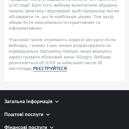
усієї події. Крім того, вебінар включатиме обширну
панель запитань і відповідей, щоб підприємці могли
обговорити те, що їм найбільше цікаво. Тож захід
обіцяє бути максимально інтерактивним та
інформативним.
Учасники також отримають корисні ресурси після
вебінару, і кожен з них зможе розраховувати на
індивідуальну підтримку пізніше, якщо вирішить
зареєструвати обліковий запис Allegro. Вебінар
розпочнеться об 11:00 за київським часом 16
листопада,
РЕЄСТРУЙТЕСЯ
.
Загальна інформація
Поштові послуги
Фінансові послуги