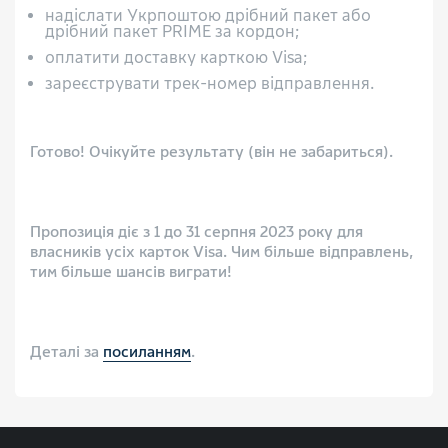
надіслати Укрпоштою дрібний пакет або
дрібний пакет PRIME за кордон;
оплатити доставку карткою Visa;
зареєструвати трек-номер відправлення.
⠀
Готово! Очікуйте результату (він не забариться).
⠀
Пропозиція діє з 1 до 31 серпня 2023 року для
власників усіх карток Visa. Чим більше відправлень,
тим більше шансів виграти!
⠀
Деталі за
посиланням
.