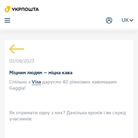
UK
01/08/2023
Міцним людям — міцна кава
Спільно з
Visa
даруємо 40 ріжкових кавомашин
Gaggia!
⠀
Як отримати одну з них? Декілька кроків і ви серед
учасників:
⠀