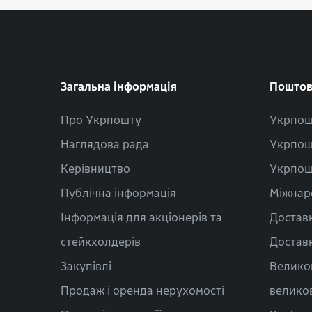
Загальна інформація
Поштов
Про Укрпошту
Укрпош
Наглядова рада
Укрпош
Керівництво
Укрпош
Публічна інформація
Міжнар
Інформація для акціонерів та
Доставк
стейкхолдерів
Доставк
Закупівлі
Велико
Продаж і оренда нерухомості
велико