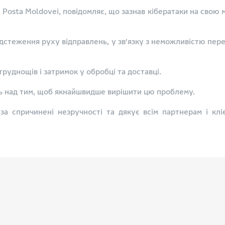
Posta Moldovei, повідомляє, що зазнав кібератаки на свою
відстеження руху відправлень, у зв’язку з неможливістю пере
руднощів і затримок у обробці та доставці.
ь над тим, щоб якнайшвидше вирішити цю проблему.
а спричинені незручності та дякує всім партнерам і клі