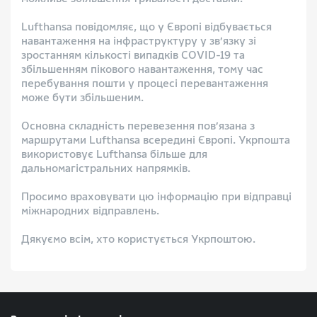
Lufthansa повідомляє, що у Європі відбувається
навантаження на інфраструктуру у зв’язку зі
зростанням кількості випадків COVID-19 та
збільшенням пікового навантаження, тому час
перебування пошти у процесі перевантаження
може бути збільшеним.
Основна складність перевезення пов’язана з
маршрутами Lufthansa всередині Європі. Укрпошта
використовує Lufthansa більше для
дальномагістральних напрямків.
Просимо враховувати цю інформацію при відправці
міжнародних відправлень.
Дякуємо всім, хто користується Укрпоштою.