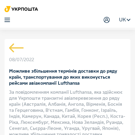
UK
08/07/2022
Можливе збільшення термінів доставки до ряду
країн, транспортування до яких виконується
рейсами авіакомпанії Lufthansa
За повідомленням компанії Lufthansa, яка здійснює
для Укрпошти транзитні авіаперевезення до ряду
країн (Австралія, Албанія, Ангола, Вірменія, Боснія
та Герцеговина, В’єтнам, Гамбія, Гонконг, Ізраїль,
Індія, Камерун, Канада, Китай, Корея (Респ.), Коста-
Ріка, Люксембург, Мексика, Нова Зеландія, Руанда,
Сенегал, Сьєрра-Леоне, Уганда, Уругвай, Японія),
можливе збільшення тривалості доставки.