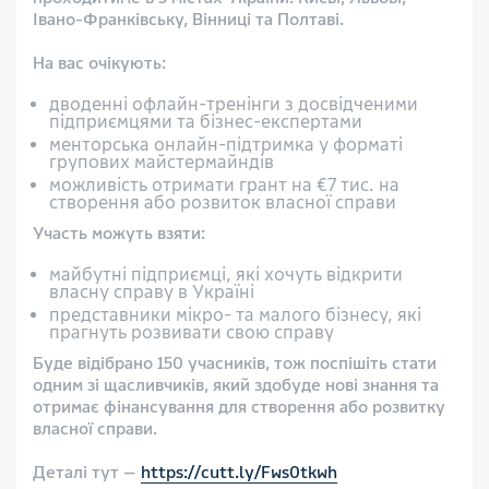
Івано-Франківську, Вінниці та Полтаві.
На вас очікують:
дводенні офлайн-тренінги з досвідченими
підприємцями та бізнес-експертами
менторська онлайн-підтримка у форматі
групових майстермайндів
можливість отримати грант на €7 тис. на
створення або розвиток власної справи
Участь можуть взяти:
майбутні підприємці, які хочуть відкрити
власну справу в Україні
представники мікро- та малого бізнесу, які
прагнуть розвивати свою справу
Буде відібрано 150 учасників, тож поспішіть стати
одним зі щасливчиків, який здобуде нові знання та
отримає фінансування для створення або розвитку
власної справи.
Деталі тут —
https://cutt.ly/Fws0tkwh