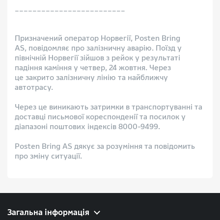
_________________________
Призначений оператор Норвегії, Posten Bring
AS, повідомляє про залізничну аварію. Поїзд у
північній Норвегії зійшов з рейок у результаті
падіння каміння у четвер, 24 жовтня. Через
це закрито залізничну лінію та найближчу
автотрасу.
Через це виникають затримки в транспортуванні та
доставці письмової кореспонденії та посилок у
діапазоні поштових індексів 8000-9499.
Posten Bring AS дякує за розуміння та повідомить
про зміну ситуації.
Загальна інформація