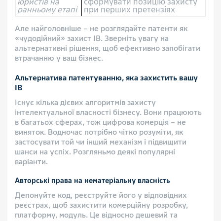
юристів на
сформувати позицію захисту
ранньому етапі
при перших претензіях
Але найголовніше – не розглядайте патенти як
«чудодійний» захист ІВ. Зверніть увагу на
альтернативні рішення, щоб ефективно запобігати
втрачанню у ваш бізнес.
Альтернатива патентуванню, яка захистить вашу
ІВ
Існує кілька дієвих алгоритмів захисту
інтелектуальної власності бізнесу. Вони працюють
в багатьох сферах, тож цифрова комерція – не
виняток. Водночас потрібно чітко розуміти, як
застосувати той чи інший механізм і підвищити
шанси на успіх. Розгляньмо деякі популярні
варіанти.
Авторські права на нематеріальну власність
Депонуйте код, реєструйте його у відповідних
реєстрах, щоб захистити комерційну розробку,
платформу, модуль. Це відносно дешевий та