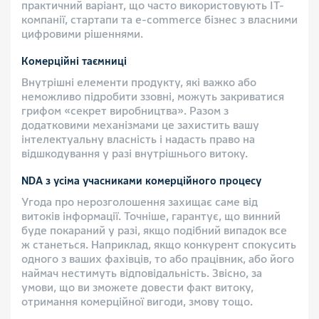
практичний варіант, що часто використовують IT-
компанії, стартапи та e-commerce бізнес з власними
цифровими рішеннями.
Комерційні таємниці
Внутрішні елементи продукту, які важко або
неможливо підробити ззовні, можуть закриватися
грифом «секрет виробництва». Разом з
додатковими механізмами це захистить вашу
інтелектуальну власність і надасть право на
відшкодування у разі внутрішнього витоку.
NDA з усіма учасниками комерційного процесу
Угода про нерозголошення захищає саме від
витоків інформації. Точніше, гарантує, що винний
буде покараний у разі, якщо подібний випадок все
ж станеться. Наприклад, якщо конкурент спокусить
одного з ваших фахівців, то або працівник, або його
наймач нестимуть відповідальність. Звісно, за
умови, що ви зможете довести факт витоку,
отримання комерційної вигоди, змову тощо.