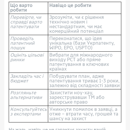
Що варто
Навіщо це робити
робити
Перевірте, чи
Зрозуміти, чи є рішення
справді варто
технічно новим і
патентувати
нестандартним, чи має
комерційний потенціал
Проведіть
Переконатися, що ідея
патентний
унікальна (бази Укрпатенту,
пошук
WIPO, EPO, USPTO)
Оцініть цільові
Вибрати для міжнародного
ринки
виходу PCT або пряме
патентування в ключових
країнах
Закладіть час і
Побудувати план, адже
бюджет
патентування триває 1-3 роки,
залежно від складності заявки
Розгляньте
Захистити ноу-хау,
альтернативи
зареєструвавши ТМ або
авторське право
Консультуйтесь
Уникнути помилок в заявці, а
з експертами
отже – втрати часу, грошей та
шансу на захист
На жаль, навіть це не гарантує захисту вашій