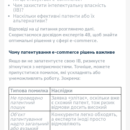
Чим захистити інтелектуальну власність
(ІВ)?
Наскільки ефективні патенти або їх
альтернативи?
Відповіді на ці питання розглянемо далі.
Скористаємося досвідом експертів 4B, щоб знайти
оптимальні рішення у сфері e-commerce.
Чому патентування e-commerce рішень важливе
Якщо ви не запатентуєте свою ІВ, ризикуєте
зіткнутися з неприємностями. Точніше, можете
припуститися помилок, які ускладнять або
унеможливлять роботу. Зокрема:
Типова помилка
Наслідки
Не проведено
Заявка «злітає», оскільки вже
патентний
є схожий патент, тож ризик
пошук
відмови досить високий
Об’єкт
Конкуренти легко обходять,
патентування
а експерти іноді просто
надто загальний
відмовляють
або вузький