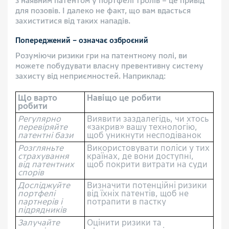
з наявним патентом у портфелі тролів – це привід
для позовів. І далеко не факт, що вам вдасться
захиститися від таких нападів.
Попереджений – означає озброєний
Розуміючи ризики гри на патентному полі, ви
можете побудувати власну превентивну систему
захисту від неприємностей. Наприклад:
Що варто
Навіщо це робити
робити
Регулярно
Виявити заздалегідь, чи хтось
перевіряйте
«закрив» вашу технологію,
патентні бази
щоб уникнути несподіванок
Розгляньте
Використовувати поліси у тих
страхування
країнах, де вони доступні,
від патентних
щоб покрити витрати на суди
спорів
Досліджуйте
Визначити потенційні ризики
портфелі
від їхніх патентів, щоб не
партнерів і
потрапити в пастку
підрядників
Залучайте
Оцінити ризики та