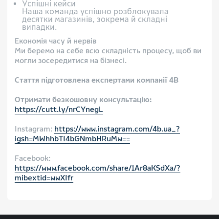
Успішні кейси
Наша команда успішно розблокувала
десятки магазинів, зокрема й складні
випадки.
Економія часу й нервів
Ми беремо на себе всю складність процесу, щоб ви
могли зосередитися на бізнесі.
Стаття підготовлена експертами компанії 4B
Отримати безкошовну консультацію:
https://cutt.ly/nrCYnegL
Instagram:
https://www.instagram.com/4b.ua_?
igsh=MWhhbTI4bGNmbHRuMw==
Facebook:
https://www.facebook.com/share/1Ar8aKSdXa/?
mibextid=wwXIfr