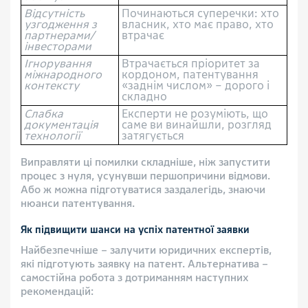
Відсутність
Починаються суперечки: хто
узгодження з
власник, хто має право, хто
партнерами/
втрачає
інвесторами
Ігнорування
Втрачається пріоритет за
міжнародного
кордоном, патентування
контексту
«заднім числом» – дорого і
складно
Слабка
Експерти не розуміють, що
документація
саме ви винайшли, розгляд
технології
затягується
Виправляти ці помилки складніше, ніж запустити
процес з нуля, усунувши першопричини відмови.
Або ж можна підготуватися заздалегідь, знаючи
нюанси патентування.
Як підвищити шанси на успіх патентної заявки
Найбезпечніше – залучити юридичних експертів,
які підготують заявку на патент. Альтернатива –
самостійна робота з дотриманням наступних
рекомендацій: