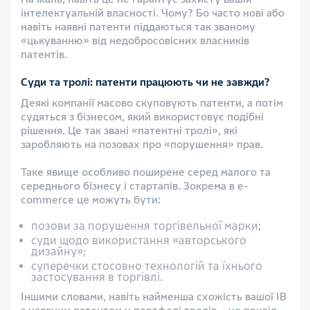
інтелектуальній власності. Чому? Бо часто нові або
навіть наявні патенти піддаються так званому
«цькуванню» від недобросовісних власників
патентів.
Суди та тролі: патенти працюють чи не завжди?
Деякі компанії масово скуповують патенти, а потім
судяться з бізнесом, який використовує подібні
рішення. Це так звані «патентні тролі», які
заробляють на позовах про «порушення» прав.
Таке явище особливо поширене серед малого та
середнього бізнесу і стартапів. Зокрема в e-
commerce це можуть бути:
позови за порушення торгівельної марки;
суди щодо використання «авторського
дизайну»;
суперечки стосовно технологій та їхнього
застосування в торгівлі.
Іншими словами, навіть найменша схожість вашої ІВ