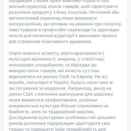
продавцям з інших країн важливо подбати про
якісний переклад описів товарів, щоб гарантувати
розуміння продукту з боку покупців. Неточний або
автоматичний переклад може викликати
непорозуміння, що впливає на рішення про покупку.
Інвестування в професійні переклади та адаптацію
описів для іноземної аудиторії є важливим кроком
для створення позитивного враження.
Окрім мовного аспекту, варто враховувати і
культурні відмінності, зокрема, у стилістиці,
кольорових уподобаннях та підходах до
використання товарів, які можуть суттєво
відрізнятися на ринках США та Європи. Не всі
вироби, популярні в Україні, будуть мати таке ж
застосування за кордоном. Наприклад, вихід на
ринок США з іменними шампурами для шашлику
може виявитися неефективним, оскільки
американська культура більше спрямована на
барбек’ю, аніж на традиційний шашлик.
Дослідження культурних особливостей цільових
ринків допоможе підприємцям адаптувати свої
товари та підвищити їхню привабливість для