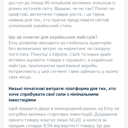
доступ до понад 96 мільйонів активних покупців із
різних куточків світу. Вражає, чи не так? Попит на
крафтові, автентичні товари росте, і це гарна
новина для тих, хто прагне представити світові
унікальний український стиль.
Що це означає для українських майстрів?
Etsy дозволяє виходити на глобальну аудиторію
без величезних витрат на маркетинг чи складну
логістику. Покупці з Європи, США та інших країн
активно шукають товари з «душею», а українські
майстри, пропонуючи оригінальні вироби,
потрапляють у цей сегмент і вже займають у ньому
своє місце.
Низькі початкові витрати: платформа для тих, хто
хоче спробувати свої сили з мінімальними
інвестиціями
Щоб відкрити двері в міжнародний ринок, на Etsy не
потрібно великих стартових інвестицій. Додавання
одного товару коштує лише $0,20, а комісія за
продаж складає 6,5% від вартості товару. Це дає