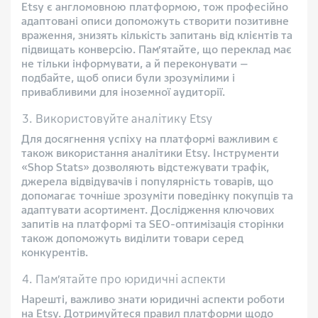
Etsy є англомовною платформою, тож професійно
адаптовані описи допоможуть створити позитивне
враження, знизять кількість запитань від клієнтів та
підвищать конверсію. Пам’ятайте, що переклад має
не тільки інформувати, а й переконувати —
подбайте, щоб описи були зрозумілими і
привабливими для іноземної аудиторії.
Використовуйте аналітику Etsy
Для досягнення успіху на платформі важливим є
також використання аналітики Etsy. Інструменти
«Shop Stats» дозволяють відстежувати трафік,
джерела відвідувачів і популярність товарів, що
допомагає точніше зрозуміти поведінку покупців та
адаптувати асортимент. Дослідження ключових
запитів на платформі та SEO-оптимізація сторінки
також допоможуть виділити товари серед
конкурентів.
Пам’ятайте про юридичні аспекти
Нарешті, важливо знати юридичні аспекти роботи
на Etsy. Дотримуйтеся правил платформи щодо