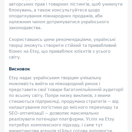
авторських прав і товарних лістингів, щоб уникнути
блокувань, а також консультуйтеся щодо
оподаткування міжнародних продажів, аби
належним чином дотримуватися українського
законодавства.
Скориставшись цими рекомендаціями, українські
творці зможуть створити стійкий та привабливий
бізнес на Etsy, що приваблює клієнтів з усього
світу.
Висновок
Etsy надає українським творцям унікальну
можливість вийти на міжнародний ринок і
представити свої товари багатомільйонній аудиторії
по всьому світу. Попри низку викликів, з якими
стикаються підприємці, продумана стратегія — від
налаштування логістики до якісного перекладу та
SEO-оптимізації — дозволяє максимально
реалізувати потенціал платформи. Успіх на Etsy
потребує комплексного підходу, і саме тут
маркетингова агенція «Ціль» готова допомогти.