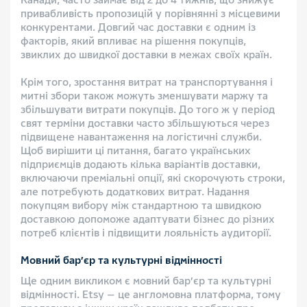
Канади, часто займає від 2 до 4 тижнів, що знижує
привабливість пропозицій у порівнянні з місцевими
конкурентами. Довгий час доставки є одним із
факторів, який впливає на рішення покупців,
звиклих до швидкої доставки в межах своїх країн.
Крім того, зростання витрат на транспортування і
митні збори також можуть зменшувати маржу та
збільшувати витрати покупців. До того ж у період
свят терміни доставки часто збільшуються через
підвищене навантаження на логістичні служби.
Щоб вирішити ці питання, багато українських
підприємців додають кілька варіантів доставки,
включаючи преміальні опції, які скорочують строки,
але потребують додаткових витрат. Надання
покупцям вибору між стандартною та швидкою
доставкою допоможе адаптувати бізнес до різних
потреб клієнтів і підвищити лояльність аудиторії.
Мовний бар’єр та культурні відмінності
Ще одним викликом є мовний бар’єр та культурні
відмінності. Etsy — це англомовна платформа, тому