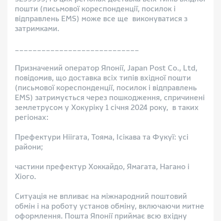
пошти (письмової кореспонденції, посилок і
відправлень EMS) може все ще виконуватися з
затримками.
____________________________
Призначений оператор Японії, Japan Post Co., Ltd,
повідомив, що доставка всіх типів вхідної пошти
(письмової кореспонденції, посилок і відправлень
EMS) затримується через пошкодження, спричинені
землетрусом у Хокуріку 1 січня 2024 року, в таких
регіонах:
Префектури Ніігата, Тояма, Ісікава та Фукуї: усі
райони;
частини префектур Хоккайдо, Ямагата, Нагано і
Хіого.
Ситуація не впливає на міжнародний поштовий
обмін і на роботу установ обміну, включаючи митне
оформлення. Пошта Японії приймає всю вхідну