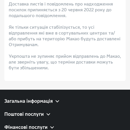
Доставка листів і повідомлень про надходження
посилок припиняється з 20 червня 2022 року до
подальшого повідомлення.
Як тільки ситуація стабілізується, то усі
відправлення які вже в сортувальних центрах та/
або прибуть на територію Макао будуть доставлені
Отримувачам.
Укрпошта не зупиняє прийом відправлень до Макао,
але зверніть увагу, що терміни доставки можуть
бути збільшеними.
Загальна інформація
Поштові послуги
Фінансові послуги