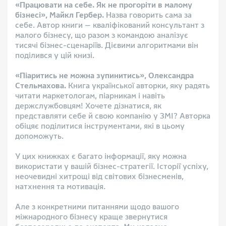
«Працювати на себе. Як не прогоріти в малому
бізнесі», Майкл Гербер.
Назва говорить сама за
себе. Автор книги — кваліфікований консультант з
малого бізнесу, що разом з командою аналізує
тисячі бізнес-сценаріїв. Дієвими алгоритмами він
поділився у цій книзі.
«Піаритись не можна зупинитись», Олександра
Стельмахова.
Книга української авторки, яку радять
читати маркетологам, піарникам і навіть
держслужбовцям! Хочете дізнатися, як
представляти себе й свою компанію у ЗМІ? Авторка
обіцяє поділитися інструментами, які в цьому
допоможуть.
У цих книжках є багато інформації, яку можна
використати у вашій бізнес-стратегії. Історії успіху,
неочевидні хитрощі від світових бізнесменів,
натхнення та мотивація.
Але з конкретними питаннями щодо вашого
міжнародного бізнесу краще звернутися