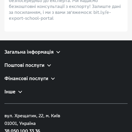
безпосередньо до експерта. Ми надаємо
безкоштовні консультації з експорту! Залиште дані
за посиланням, і ми з вами зв’яжемося: bit.ly/e-
export-school-portal
Загальна інформація
Поштові послуги
Фінансові послуги
Інше
вул. Хрещатик, 22, м. Київ
01001, Україна
38 050 100 33 36