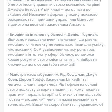
б не хотілося управляти своєю компанією на рівні
Джеффа Безоса? У цій книзі — його листи до
акціонерів! Незвичний формат, у якому показово
розкриваються принципи управління бізнесом
відомого на весь світ засновника Amazon.
«Емоційний інтелект у бізнесі», Деніел Ґоулман.
Відносно нещодавно вчені визначили, що рівень
емоційного інтелекту не менш важливий для успіху,
ніж показник IQ. А усвідомлення, яку роль грає
емоційний інтелект у сфері бізнесу, допоможе
краще розуміти свого клієнта та те, як підібрати
ключик до його серця (або гаманця)!
«Майстри масштабування», Рід Хоффман, Джун
Коен, Дерон Тріфф.
Засновник LinkedIn та
мегауспішний підприємець Рід Гофман на основі
свого подкасту створив видання, в якому поєднав
практичні поради, історії та бізнес-істини від своїх
гостей — людей, чиї імена чи назви компаній вам
точно відомі. Видання скоро з’явиться українською!