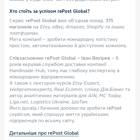
Хто стоїть за успіхом rePost Global?
Сервіс
rePost Global
вже об’єднав понад
375
магазин
ів
на
Etsy, eBay, Amazon, Shopify та інших
платформах.
Мета компанії – зробити міжнародну логістику
простою, автоматизованою й доступною кожному.
Співзасновник rePost Global – Іван Вяхірев
– 6
років керував службою доставки компанії
Handmade-Hub, тому має глибоку експертизу в
міжнародних відправленнях.
А також є лектором курсів
Etsy Expert,
Webpromoexperts, Real Ecomm, спікер Дія.Бізнес
та
автор аналітичних матеріалів для
AIN, MC Today,
Liga.net, Logistics Ukraine, ШоТам.
Його досвід і бачення допомогли зробити
rePost
сервісом, який спрощує життя українських
підприємців по всьому світу.
Детальніше про rePost Global