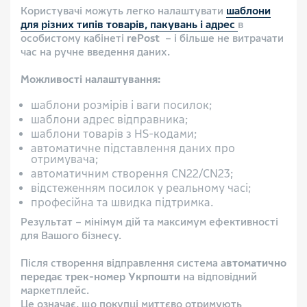
Користувачі можуть легко налаштувати
шаблони
для різних типів товарів, пакувань і адрес
в
особистому кабінеті
rePost
– і більше не витрачати
час на ручне введення даних.
Можливості налаштування:
шаблони розмірів і ваги посилок;
шаблони адрес відправника;
шаблони товарів з HS-кодами;
автоматичне підставлення даних про
отримувача;
автоматичним створення CN22/CN23;
відстеженням посилок у реальному часі;
професійна та швидка підтримка.
Результат – мінімум дій та максимум ефективності
для Вашого бізнесу.
Після створення відправлення система а
втоматично
передає трек-номер Укрпошти
на відповідний
маркетплейс.
Це означає, що покупці миттєво отримують