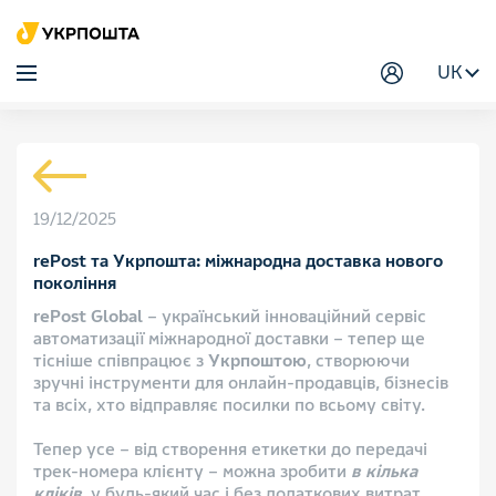
UK
19/12/2025
rePost та Укрпошта: міжнародна доставка нового
покоління
rePost Global
– український інноваційний сервіс
автоматизації міжнародної доставки – тепер ще
тісніше співпрацює з
Укрпоштою
, створюючи
зручні інструменти для онлайн-продавців, бізнесів
та всіх, хто відправляє посилки по всьому світу.
Тепер усе – від створення етикетки до передачі
трек-номера клієнту – можна зробити
в кілька
кліків
, у будь-який час і без додаткових витрат.