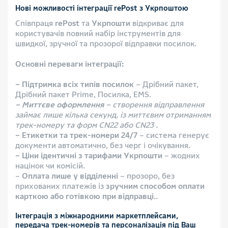
Нові можливості інтеграції rePost з Укрпоштою
Співпраця
rePost
та
Укрпошти
відкриває для
користувачів повний набір інструментів для
швидкої, зручної та прозорої відправки посилок.
Основні переваги інтеграції:
– Підтримка всіх типів посилок
– Дрібний пакет,
Дрібний пакет Prime, Посилка, EMS.
– Миттєве оформлення
– створення відправлення
займає лише кілька секунд, із миттєвим отриманням
трек-номеру та форм CN22 або CN23 .
– Етикетки та трек-номери 24/7
– система генерує
документи автоматично, без черг і очікування.
– Ціни ідентичні з тарифами Укрпошти
– жодних
націнок чи комісій.
–
Оплата лише у відділенні
– прозоро, без
прихованих платежів із
зручним способом оплати
карткою або готівкою при відправці
..
Інтеграція з міжнародними маркетплейсами,
передача трек-номерів та персоналізація під Ваш