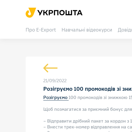
Про E-Export
Навчальні відеокурси
Довід
21/09/2022
Розігруємо 100 промокодів зі зн
Розігруємо
100 промокодів зі знижкою 1
⠀
Щоб позмагатися за приємний бонус для
⠀
– Відправити дрібний пакет за кордон з 
– Внести трек-номер відправлення на са