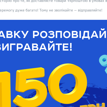
історію про те, як доставляєте товари Укрпоштою в умовах в
перемогу дуже багато! Тому не зволікайте — відправляйте!