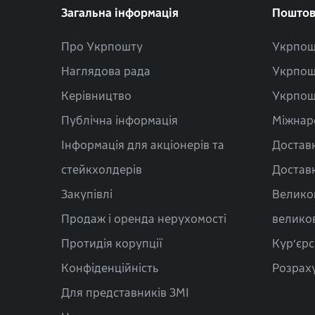
Загальна інформація
Поштов
Про Укрпошту
Укрпош
Наглядова рада
Укрпош
Керівництво
Укрпош
Публічна інформація
Міжнар
Інформація для акціонерів та
Доставк
стейкхолдерів
Доставк
Закупівлі
Велико
Продаж і оренда нерухомості
велико
Протидія корупції
Кур’єрс
Конфіденційність
Розраху
Для представників ЗМІ