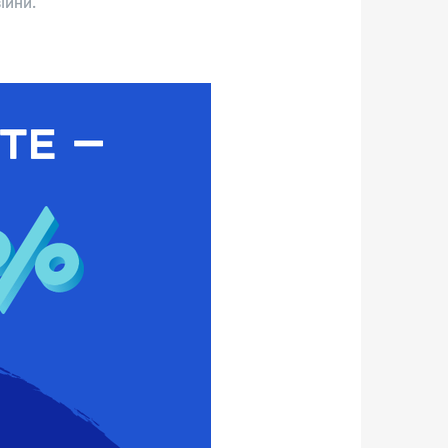
ійни.