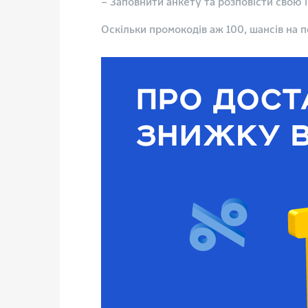
– Заповнити анкету та розповісти свою 
⠀
Оскільки промокодів аж 100, шансів на 