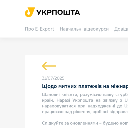
Про E-Export
Навчальні відеокурси
Довід
31/07/2025
Щодо митних платежів на міжнар
Шановні клієнти, розуміємо вашу стур
країн. Наразі Укрпошта на звʼязку з 
нараховуватися при надходженні до US
працюємо над рішення, щоб всі відправл
Слідкуйте за оновленнями – будемо нов