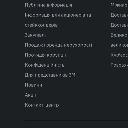
Публічна інформація
Міжнар
Інформація для акціонерів та
Доставк
стейкхолдерів
Доставк
Закупівлі
Велико
Продаж і оренда нерухомості
велико
Протидія корупції
Кур’єрс
Конфіденційність
Розраху
Для представників ЗМІ
Новини
Акції
Контакт-центр