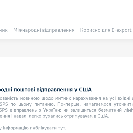
ник
Міжнародні відправлення
Корисно для E-export
одні поштові відправлення у США
бованість новиною щодо митних нарахування на усі вхідні 
USPS по цьому питанню. По-перше, намагаємося уточнити
PS відправлень з України; чи залишиться безмитний лімі
ення і надалі легко рухались отримувачам в США.
у інформацію публікувати тут.