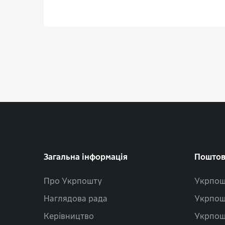
Загальна інформація
Поштов
Про Укрпошту
Укрпош
Наглядова рада
Укрпош
Керівництво
Укрпош