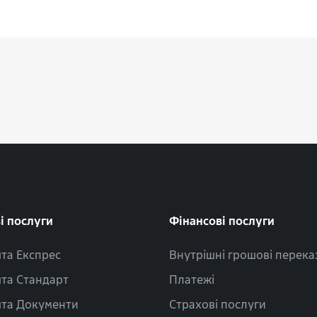
і послуги
Фінансові послуги
та Експрес
Внутрішні грошові перека
та Стандарт
Платежі
та Документи
Страхові послуги