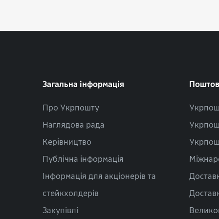
Загальна інформація
Поштов
Про Укрпошту
Укрпош
Наглядова рада
Укрпош
Керівництво
Укрпош
Публічна інформація
Міжнар
Інформація для акціонерів та
Доставк
стейкхолдерів
Доставк
Закупівлі
Велико