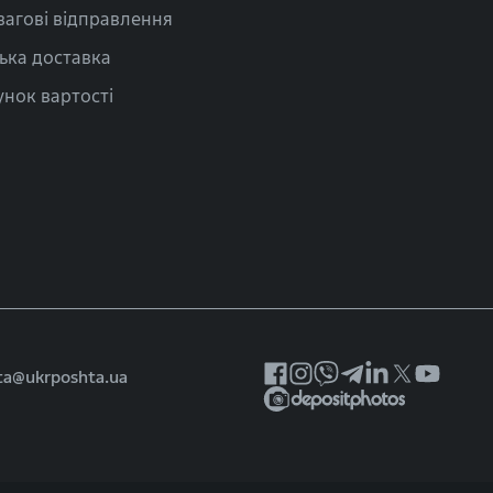
вагові відправлення
ька доставка
нок вартості
ta@ukrposhta.ua