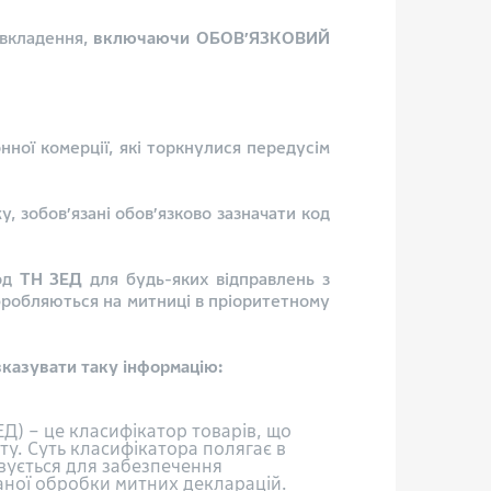
 вкладення,
включаючи ОБОВ’ЯЗКОВИЙ
нної комерції, які торкнулися передусім
, зобов’язані обов’язково зазначати код
код
ТН ЗЕД
для будь-яких відправлень з
обробляються на митниці в пріоритетному
казувати таку інформацію:
Д) – це класифікатор товарів, що
ту. Суть класифікатора полягає в
овується для забезпечення
ваної обробки митних декларацій.