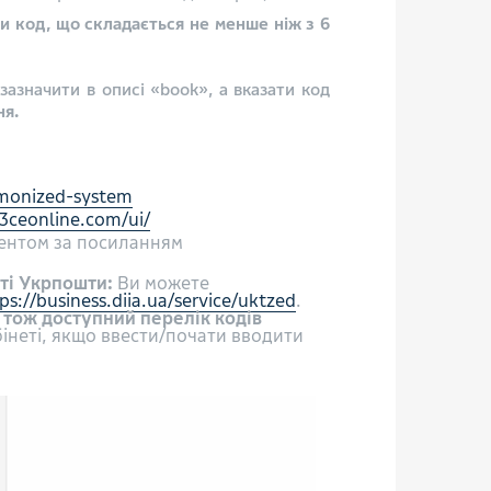
 код, що складається не менше ніж з 6
азначити в описі «book», а вказати код
ня.
rmonized-system
.3ceonline.com/ui/
ентом за посиланням
ті Укрпошти:
Ви можете
://business.diia.ua/service/uktzed
.
 тож доступний перелік кодів
інеті, якщо ввести/почати вводити