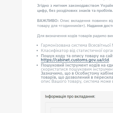
Згідно з митним законодавством Украї
цифр, без розділових знаків та пробілів
ВАЖЛИВО:
Опис вкладення повинен від
товару для «годинників»).
Надання дост
Для визначення кодів товарів радимо ви
Гармонізована система Всесвітньої 
Класифікатор від статистичної орган
Пошук коду та опису товару на сай
https://cabinet.customs.gov.ua/cld
.
Пошуковий інструмент кодів на єд
скористатися пошуковим інструме
Зазначимо, що в Особистому кабін
товарів, що дозволений в пересил
опис Вашого товару, система може в