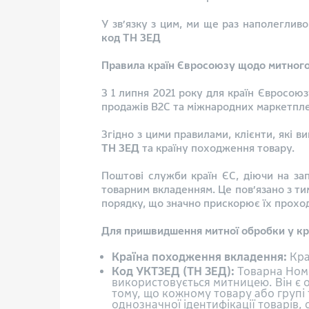
У зв’язку з цим, ми ще раз наполеглив
код ТН ЗЕД
Правила країн Євросоюзу щодо митног
З 1 липня 2021 року для країн Євросоюз
продажів B2C та міжнародних маркетпле
Згідно з цими правилами, клієнти, які 
ТН ЗЕД
та країну походження товару.
Поштові служби країн ЄС, діючи на за
товарним вкладенням. Це пов’язано з ти
порядку, що значно прискорює їх прохо
Для пришвидшення митної обробки у кр
Країна походження вкладення:
Кра
Код УКТЗEД (ТН ЗЕД):
Товарна Номе
використовується митницею. Він є о
тому, що кожному товару або групі 
однозначної ідентифікації товарів