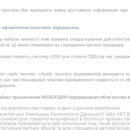
о просимо Вас вказувати повну достовірну інформацію про
о оформлення поштових відправлень
у набули чинності нові правила оподаткування для електро
йсів. Ці зміни спрямовані на спрощення митних процедур.
використовують систему IOSS для сплати ПДВ під час продажу
пит своїх митних служб, просять відправників вказувати 
м, що такі міжнародні поштові відправлення подаються та 
дження.
аїнах призначення НЕОБХІДНО відправникам обов’язково в
їна виробництва товару згідно з даними виробника.
нклатура Зовнішньо-Економічної Діяльності (або УКТЗЕ
сновою для товарної класифікації в багатьох країнах сві
товарів присвоюється свій унікальний код, який застос
, стягнення митних зборів та для спрощення автоматизо