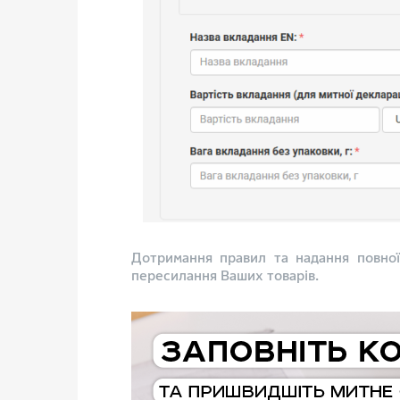
Дотримання правил та надання повної
пересилання Ваших товарів.