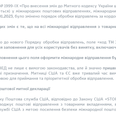
22 № 1999-IX «Про внесення змін до Митного кодексу Украї
ться) у міжнародних поштових відправленнях, міжнародних
01.2023
, було змінено порядок обробки відправлень за кордо
их змін є те, що на всі міжнародні відправлення з това
дно до нового Порядку обробки відправлень, поле «код
ТН 
заповнення для усіх користувачів без винятку, включаючи
аповнення цього поля оформити міжнародне відправлення б
ЕД не лише є вимогою законодавства, але й значно
пришв
аїні призначення. Митниці США та ЄС вже тривалий час ви
овою для приймання та пріоритетної обробки відправлення.
штової митної декларації
оку Поштова служба США, відповідно до Закону США «STOP»
оводжує поштові відправлення з товарними вкладеннями, 
лужбі США з метою посилення безпеки міжнародної пошто