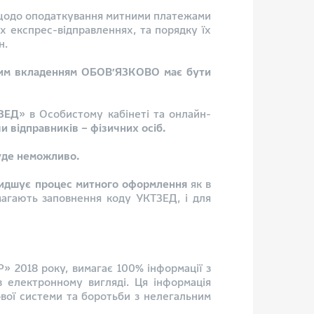
ни щодо оподаткування митними платежами
 експрес-відправленнях, та порядку їх
н.
рним вкладенням ОБОВ’ЯЗКОВО має бути
ЗЕД
» в Особистому кабінеті та онлайн-
 відправників – фізичних осіб.
уде неможливо.
идшує процес митного оформлення
як в
магають заповнення коду УКТЗЕД, і для
 2018 року, вимагає 100% інформації з
в електронному вигляді. Ця інформація
вої системи та боротьби з нелегальним