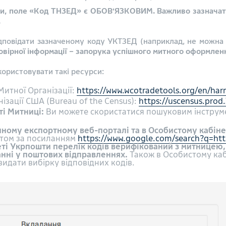
ни, поле «Код ТНЗЕД» є ОБОВ’ЯЗКОВИМ. Важливо зазначати
.
повідати зазначеному коду УКТЗЕД (наприклад, не можна з
овірної інформації – запорука успішного митного оформлен
користовувати такі ресурси:
Митної Організації:
https://www.wcotradetools.org/en/ha
ізації США (Bureau of the Census):
https://uscensus.prod
ті Митниці:
Ви можете скористатися пошуковим інструм
иному експортному веб-порталі та в Особистому кабіне
нтом за посиланням
https://www.google.com/search?q=https
еті Укрпошти перелік кодів верифікований з митницею,
анні у поштових відправленнях.
Також в Особистому каб
идати вибірку відповідних кодів.