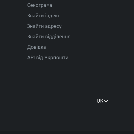
Секограма
Знайти індекс
Знайти адресу
Знайти відділення
Довідка
API від Укрпошти
UK