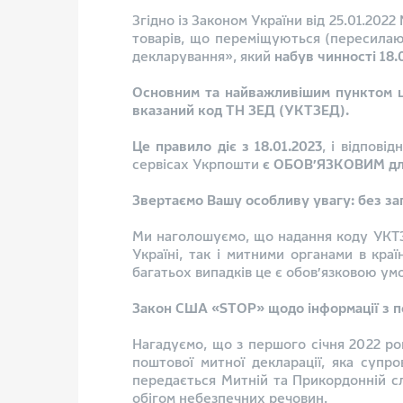
Згідно із Законом України від 25.01.20
товарів, що переміщуються (пересилаю
декларування», який
набув чинності 18.
Основним та найважливішим пунктом ц
вказаний код ТН ЗЕД (УКТЗЕД).
Це правило діє з 18.01.2023
, і відпові
сервісах Укрпошти
є ОБОВ’ЯЗКОВИМ для 
Звертаємо Вашу особливу увагу: без з
Ми наголошуємо, що надання коду УКТЗ
Україні, так і митними органами в кр
багатьох випадків це є обов’язковою ум
Закон США «STOP» щодо інформації з по
Нагадуємо, що з першого січня 2022 р
поштової митної декларації, яка супр
передається Митній та Прикордонній с
обігом небезпечних речовин.