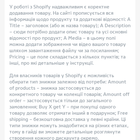
У роботі з Shopify надважливим є коректне
додавання товару. На сайті прописується вся
інформація щодо продукту та додаткові відомості: A
Title – заголовок (або ж назва товару); A Description
– сюди потрібно додати опис товару та усі основні
відомості про продукт; A Media – в цьому полі
можна додати зображення чи відео вашого товару
шляхом завантаження файлу чи за посиланням;
Pricing – це поле складається з кількох пунктів; та
інші, про які детальніше у інструкції.
Для власників товарів у Shopify є можливість
обирати тип знижки залежно від потреби: Amount
of products – знижка застосовується до
конкретного товару чи колекції товарів; Amount off
order – застосовується тільки до загального
замовлення; Buy X get Y – при покупці одного
товару дозволяє отримати інший в подарунок; Free
shipping – безкоштовна доставка у певні країни. Ці
типи знижки можуть знадобитися на різних етапах,
тому в гайді ви зможете детальніше розглянути
створення кожного дискаунта окремо.