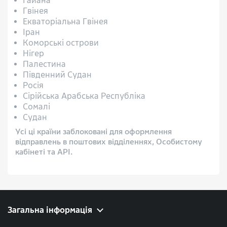
Гайана
Гвінея
Екваторіальна Гвінея
Іран
Коморські острови
Нігер
Палестина
Південний Судан
Росія
Сірійська Арабська Республіка
Сомалі
Судан
Усі ці країни заблоковані для оформлення
відправлень в поштових відділеннях, Особистому
кабінеті та API.
Загальна інформація