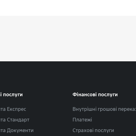
і послуги
Фінансові послуги
та Експрес
Внутрішні грошові перека
та Стандарт
Платежі
та Документи
Страхові послуги