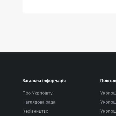
Загальна інформація
Поштов
Про Укрпошту
Укрпош
Наглядова рада
Укрпош
Керівництво
Укрпош