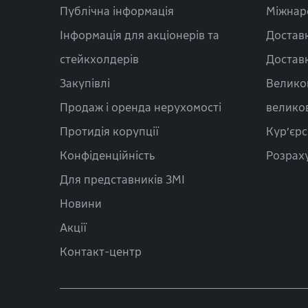
Публічна інформація
Міжнар
Інформація для акціонерів та
Доставк
стейкхолдерів
Доставк
Закупівлі
Велико
Продаж і оренда нерухомості
велико
Протидія корупції
Кур’єрс
Конфіденційність
Розраху
Для представників ЗМІ
Новини
Акції
Контакт-центр