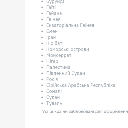
Бурунді
Гаїті
Гайана
Гвінея
Екваторіальна Гвінея
Ємен
Іран
Кірібаті
Коморські острови
Монсеррат
Нігер
Палестина
Південний Судан
Росія
Сірійська Арабська Республіка
Сомалі
Судан
Тувалу
Усі ці країни заблоковані для оформленн