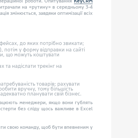
операційної роботи. Опитування
KeyCRM
 витрачали на «рутину» в середньому 3-4
ія змінюється, завдяки оптимізації всіх
фейсах, до яких потрібно звикати;
, потім у форму відправки на сайті
ки, що можуть коштувати
 та надіслати трекінг на
затребуваність товарів; рахувати
робити вручну, тому більшість
адекватно планувати свій бізнес.
працюють менеджери, якщо вони гублять
(стерти без сліду щось важливе в Excel
вати свою команду, щоб бути впевненим у