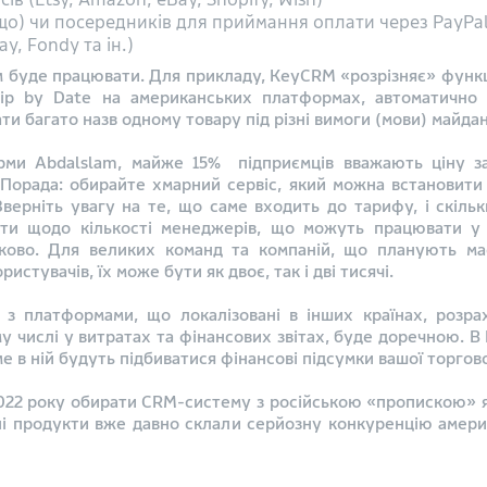
о) чи посередників для приймання оплати через PayPa
y, Fondy та ін.)
м буде працювати. Для прикладу, КeyCRM «розрізняє» функцію
ip by Date на американських платформах, автоматично з
ти багато назв одному товару під різні вимоги (мови) майда
орми Abdalslam, майже 15% підприємців вважають ціну 
орада: обирайте хмарний сервіс, який можна встановити 
Зверніть увагу на те, що саме входить до тарифу, і скіль
іти щодо кількості менеджерів, що можуть працювати у 
тково. Для великих команд та компаній, що планують ма
истувачів, їх може бути як двоє, так і дві тисячі.
з платформами, що локалізовані в інших країнах, розра
му числі у витратах та фінансових звітах, буде доречною. В
 в ній будуть підбиватися фінансові підсумки вашої торгово
 2022 року обирати CRM-систему з російською «пропискою» 
мні продукти вже давно склали серйозну конкуренцію амери