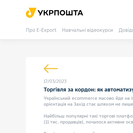
Про E-Export
Навчальні відеокурси
Довід
17/03/2023
Торгівля за кордон: як автомати
Український ecommerce масово йде на ін
орієнтація на Захід стає шляхом не лиш
Найбільш популярні такі торгові платфор
(11 тис. продавців), почалося активне 