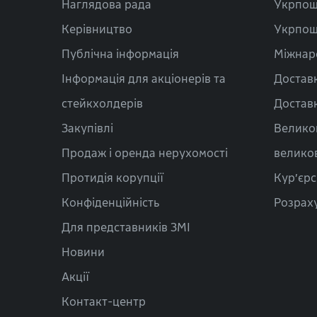
Наглядова рада
Укрпош
Керівництво
Укрпош
Публічна інформація
Міжнар
Інформація для акціонерів та
Доставк
стейкхолдерів
Доставк
Закупівлі
Велико
Продаж і оренда нерухомості
велико
Протидія корупції
Кур’єрс
Конфіденційність
Розраху
Для представників ЗМІ
Новини
Акції
Контакт-центр