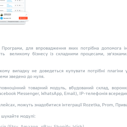
Програми, для впровадження яких потрібна допомога інт
дять великому бізнесу із складними процесами, зв’язкам
кому випадку не доведеться купувати потрібні плагіни у 
теми зведено до нуля.
повноцінний товарний модуль, вбудований склад, воронк
Facebook Messenger, WhatsApp, Email), IP-телефонія всереди
лейсах, можуть знадобитися інтеграції Rozetka, Prom, При
 шукайте модулі:
 (Etsy, Amazon, eBay, Shopify, Wish)