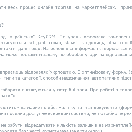
ати весь процес онлайн торгівлі на маркетплейсах, принай
ює?
аді української KeyCRM. Покупець оформляє замовленн
тягуються всі дані: товар, кількість одиниць, ціна, спосі
нтактні дані тощо. На основі цієї інформації створюється к
рама може поставити задачу по обробці угоди на відповідал
ідприємець відправляє Укрпоштою. В оптимізовану форму, (в
 типи та категорії, способи надсилання), автоматично підст
о габарити підтягуються у потрібні поля. При роботі з ти
вати їх.
«летить» на маркетплейс. Наліпку та інші документи (форм
ення посилки доступне всередині системи, не потрібно пере
е забути відредагувати кількість залишків на маркетплейс
оходити без участі користувача (за артикулом).