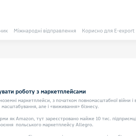
ник
Міжнародні відправлення
Корисно для E-export
зувати роботу з маркетплейсами
оземні маркетплейси, з початком повномасштабної війни і 
е масштабування, але і «виживання» бізнесу.
ми як Amazon, тут зареєстровано майже 10 тис. підприємців 
освоєння польського маркетплейсу Allegro.