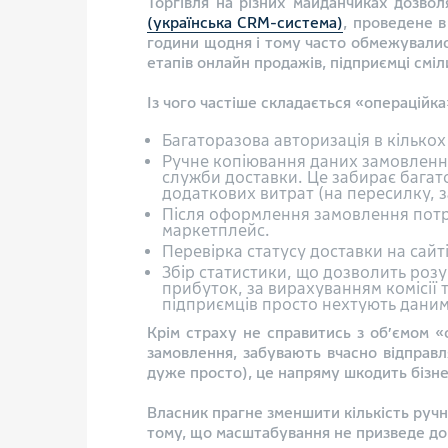
Торгівля на різних майданчиках дозвол
(українська CRM-система)
, проведене в
години щодня і тому часто обмежувались
етапів онлайн продажів, підприємці см
Із чого частіше складається «операційка
Багаторазова авторизація в кілько
Ручне копіювання даних замовлення і
служби доставки. Це забирає багат
додаткових витрат (на пересилку, за
Після оформлення замовлення потрі
маркетплейс.
Перевірка статусу доставки на сайт
Збір статистики, що дозволить розу
прибуток, за вирахуванням комісії 
підприємців просто нехтують даним 
Крім страху не справитись з об’ємом 
замовлення, забувають вчасно відправл
дуже просто), це напряму шкодить бізн
Власник прагне зменшити кількість ручн
тому, що масштабування не призведе до