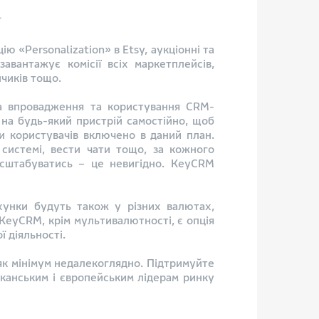
l
 «Personalization» в Etsy, аукціонні та
авантажує комісії всіх маркетплейсів,
нчиків тощо.
за впровадження та користування CRM-
на будь-який пристрій самостійно, щоб
ки користувачів включено в даний план.
системі, вести чати тощо, за кожного
сштабуватись – це невигідно. KeyCRM
хунки будуть також у різних валютах,
 KeyCRM, крім мультивалютності, є опція
ї діяльності.
як мінімум недалекоглядно. Підтримуйте
канським і європейським лідерам ринку