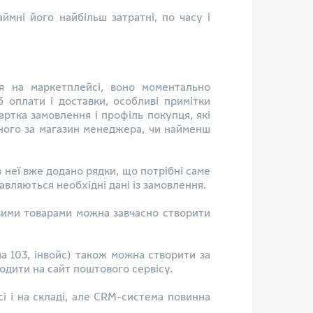
мні його найбільш затратні, по часу і
я на маркетплейсі, воно моментально
б оплати і доставки, особливі примітки
артка замовлення і профіль покупця, які
ьного за магазин менеджера, чи найменш
 неї вже додано рядки, що потрібні саме
авляються необхідні дані із замовлення.
повими товарами можна завчасно створити
а 103, інвойс) також можна створити за
ходити на сайт поштового сервісу.
і і на складі, але CRM-система повинна