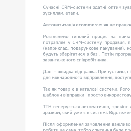
Сучасні CRM-системи здатні оптимізув
зусиллям, етапи.
Автоматизація ecommerce: як це прац
Розглянемо типовий процес на прикл
потрапляє у CRM-систему продавця, під
(наприклад, подарункове пакування), ко
будуть зберігатися в базі. Потім прог
завантаженого співробітника.
Далі – швидка відправка. Припустимо, п
для міжнародного відправлення, доступні
Так як товар є в каталозі системи, йог
шаблони відправки і просто використову
ТТН генерується автоматично, трекінг 
зразком, який уже є в системі. Відстеж
Після оформлення замовлення важливо н
робити це сама, тобто списання буде пр