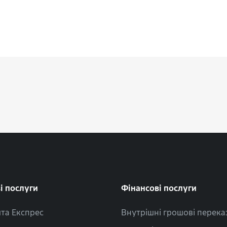
і послуги
Фінансові послуги
та Експрес
Внутрішні грошові перека