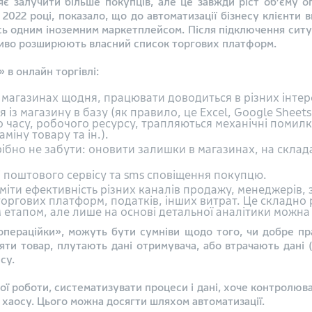
яє залучити більше покупців, але це завжди ріст об’єму 
 2022 році, показало, що до автоматизації бізнесу клієнти
 одним іноземним маркетплейсом. Після підключення ситуац
іливо розширюють власний список торгових платформ.
» в онлайн торгівлі:
х магазинах щодня, працювати доводиться в різних інтер
з магазину в базу (як правило, це Excel, Google Sheets)
о часу, робочого ресурсу, трапляються механічні помил
міну товару та ін.).
бно не забути: оновити залишки в магазинах, на складах
і поштового сервісу та sms сповіщення покупцю.
міти ефективність різних каналів продажу, менеджерів, 
торгових платформ, податків, інших витрат. Це складно 
етапом, але лише на основі детальної аналітики можна 
«операційки», можуть бути сумніви щодо того, чи добре 
яти товар, плутають дані отримувача, або втрачають дані 
есу.
ої роботи, систематизувати процеси і дані, хоче контролю
 хаосу. Цього можна досягти шляхом автоматизації.