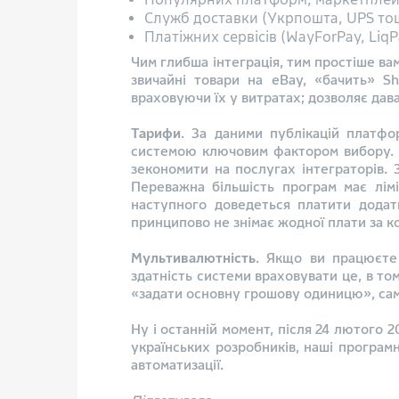
Служб доставки (Укрпошта, UPS тощ
Платіжних сервісів (WayForPay, LiqPa
Чим глибша інтеграція, тим простіше ва
звичайні товари на eBay, «бачить» Sh
враховуючи їх у витратах; дозволяє дава
Тарифи
. За даними публікацій платф
системою ключовим фактором вибору. П
зекономити на послугах інтеграторів. 
Переважна більшість програм має лім
наступного доведеться платити дода
принципово не знімає жодної плати за кор
Мультивалютність
. Якщо ви працюєте 
здатність системи враховувати це, в то
«задати основну грошову одиницю», саме
Ну і останній момент, після 24 лютого
українських розробників, наші програ
автоматизації.