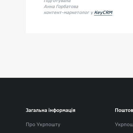
Підготувала
Анна Горбатова
контент-маркетолог у
KeyCRM
Загальна інформація
Поштов
Про Укрпошту
Укрпош