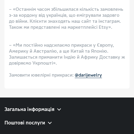
– «Останнім часом збільшилася кількість замовлень
з-за кордону від українців, що емігрували задовго
до війни. Клієнти знаходять наш сайт та інстаграм.
Також ми представлені на маркетплейсі Etsy».
– «Ми постійно надсилаємо прикраси у Європу,
Америку й Австралію, а ще Китай та Японію.
Залишається приманити Індію й Африку Доставку ж
довіряємо Укрпошті».
⠀
Замовити ювелірні прикраси:
@darijewelry
Загальна інформація
Поштові послуги