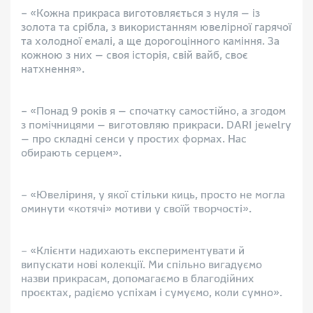
– «Кожна прикраса виготовляється з нуля — із
золота та срібла, з використанням ювелірної гарячої
та холодної емалі, а ще дорогоцінного каміння. За
кожною з них — своя історія, свій вайб, своє
натхнення».
– «Понад 9 років я — спочатку самостійно, а згодом
з помічницями — виготовляю прикраси. DARI jewelry
— про складні сенси у простих формах. Нас
обирають серцем».
– «Ювеліриня, у якої стільки киць, просто не могла
оминути «котячі» мотиви у своїй творчості».
– «Клієнти надихають експериментувати й
випускати нові колекції. Ми спільно вигадуємо
назви прикрасам, допомагаємо в благодійних
проєктах, радіємо успіхам і сумуємо, коли сумно».