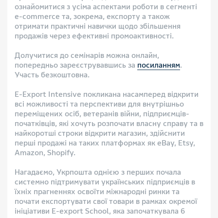
ознайомитися з усіма аспектами роботи в сегменті
e-commerce та, зокрема, експорту а також
отримати практичні навички щодо збільшення
продажів через ефективні промоактивності.
Долучитися до семінарів можна онлайн,
попередньо зареєструвавшись за
посиланням
.
Участь безкоштовна.
E-Export Intensive покликана насамперед відкрити
всі можливості та перспективи для внутрішньо
переміщених осіб, ветеранів війни, підприємців-
початківців, які хочуть розпочати власну справу та в
найкоротші строки відкрити магазин, здійснити
перші продажі на таких платформах як eBay, Etsy,
Amazon, Shopify.
Нагадаємо, Укрпошта однією з перших почала
системно підтримувати українських підприємців в
їхніх прагненнях освоїти міжнародні ринки та
почати експортувати свої товари в рамках окремої
ініціативи E-export School, яка започаткувала 6