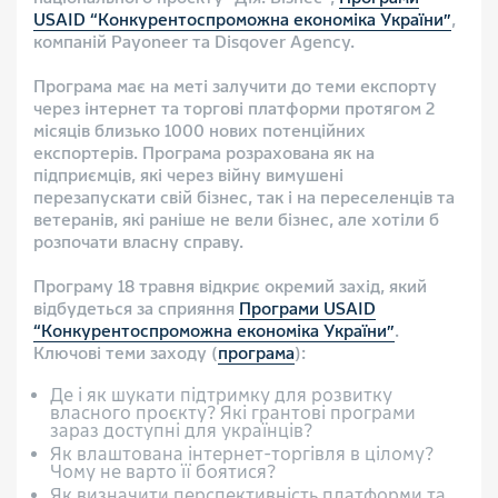
USAID “Конкурентоспроможна економіка України”
,
компаній Рayoneer та Disqover Agency.
Програма має на меті залучити до теми експорту
через інтернет та торгові платформи протягом 2
місяців близько 1000 нових потенційних
експортерів. Програма розрахована як на
підприємців, які через війну вимушені
перезапускати свій бізнес, так і на переселенців та
ветеранів, які раніше не вели бізнес, але хотіли б
розпочати власну справу.
Програму 18 травня відкриє окремий захід, який
відбудеться за сприяння
Програми USAID
“Конкурентоспроможна економіка України”
.
Ключові теми заходу (
програма
):
Де і як шукати підтримку для розвитку
власного проєкту? Які грантові програми
зараз доступні для українців?
Як влаштована інтернет-торгівля в цілому?
Чому не варто її боятися?
Як визначити перспективність платформи та