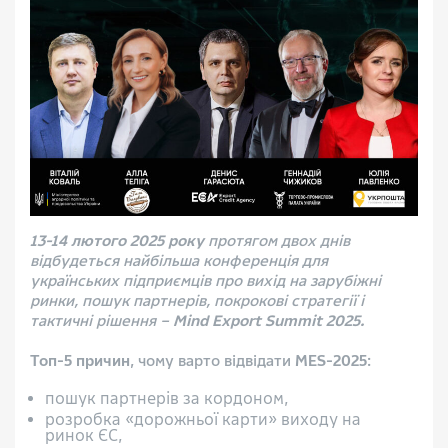
13-14 лютого 2025 року
протягом двох днів
відбудеться найбільша конференція для
українських підприємців про вихід на зарубіжні
ринки, пошук партнерів, покрокові стратегії і
тактичні рішення –
Mind Export Summit 2025.
Топ-5 причин
, чому варто відвідати
MES-2025
:
пошук партнерів за кордоном,
розробка «дорожньої карти» виходу на
ринок ЄС,