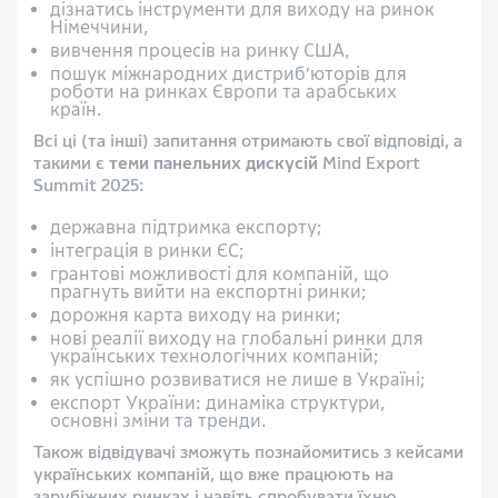
дізнатись інструменти для виходу на ринок
Німеччини,
вивчення процесів на ринку США,
пошук міжнародних дистриб’юторів для
роботи на ринках Європи та арабських
країн.
Всі ці (та інші) запитання отримають свої відповіді, а
такими є
теми панельних дискусій
Mind Export
Summit 2025:
державна підтримка експорту;
інтеграція в ринки ЄС;
грантові можливості для компаній, що
прагнуть вийти на експортні ринки;
дорожня карта виходу на ринки;
нові реалії виходу на глобальні ринки для
українських технологічних компаній;
як успішно розвиватися не лише в Україні;
експорт України: динаміка структури,
основні зміни та тренди.
Також відвідувачі зможуть познайомитись з кейсами
українських компаній, що вже працюють на
зарубіжних ринках і навіть спробувати їхню