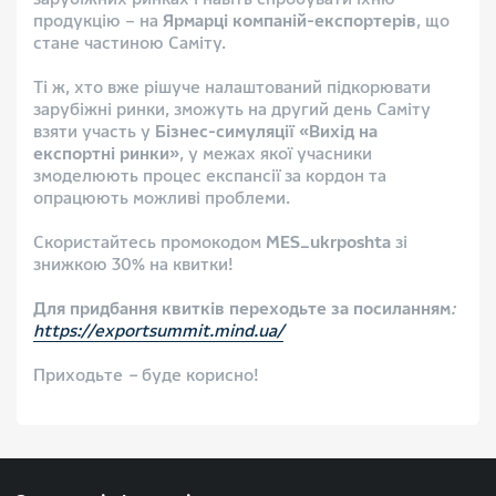
продукцію – на
Ярмарці компаній-експортерів
, що
стане частиною Саміту.
Ті ж, хто вже рішуче налаштований підкорювати
зарубіжні ринки, зможуть на другий день Саміту
взяти участь у
Бізнес-симуляції «Вихід на
експортні ринки»
, у межах якої учасники
змоделюють процес експансії за кордон та
опрацюють можливі проблеми.
Скористайтесь промокодом
MES_ukrposhta
зі
знижкою 30% на квитки!
Для придбання квитків переходьте за посиланням
:
https://exportsummit.mind.ua/
Приходьте
–
буде корисно!