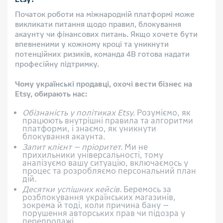
Початок роботи на міжнародній платформі може
викликати питання щодо правил, блокування
акаунту чи фінансових питань. Якщо хочете бути
впевненими у кожному кроці та уникнути
потенційних ризиків, команда 4B готова надати
професійну підтримку.
Чому українські продавці, охочі вести бізнес на
Etsy, обирають нас:
Обізнаність у політиках Etsy.
Розуміємо, як
працюють внутрішні правила та алгоритми
платформи, і знаємо, як уникнути
блокування акаунта.
Запит клієнт — пріоритет.
Ми не
прихильники універсальності, тому
аналізуємо вашу ситуацію, включаємось у
процес та розробляємо персональний план
дій.
Десятки успішних кейсів.
Беремось за
розблокування українських магазинів,
зокрема й тоді, коли причина бану —
порушення авторських прав чи підозра у
перепродажі.