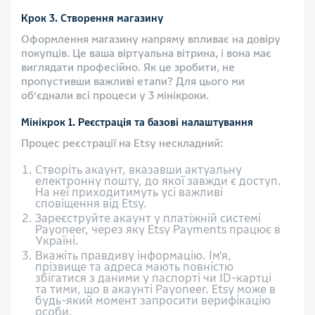
Крок 3. Створення магазину
Оформлення магазину напряму впливає на довіру
покупців. Це ваша віртуальна вітрина, і вона має
виглядати професійно. Як це зробити, не
пропустивши важливі етапи? Для цього ми
об’єднали всі процеси у 3 мінікроки.
Мінікрок 1. Реєстрація та базові налаштування
Процес реєстрації на Etsy нескладний:
Створіть акаунт, вказавши актуальну
електронну пошту, до якої завжди є доступ.
На неї приходитимуть усі важливі
сповіщення від Etsy.
Зареєструйте акаунт у платіжній системі
Payoneer, через яку Etsy Payments працює в
Україні.
Вкажіть правдиву інформацію. Ім’я,
прізвище та адреса мають повністю
збігатися з даними у паспорті чи ID-картці
та тими, що в акаунті Payoneer. Etsy може в
будь-який момент запросити верифікацію
особи.