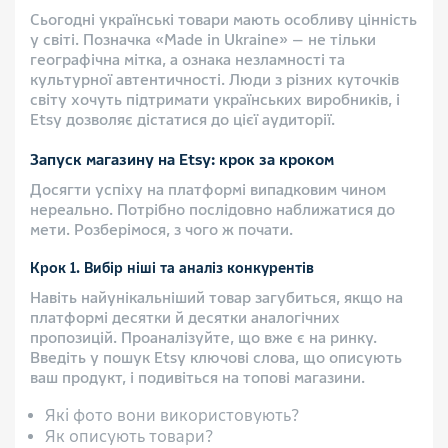
Сьогодні українські товари мають особливу цінність
у світі. Позначка «Made in Ukraine» — не тільки
географічна мітка, а ознака незламності та
культурної автентичності. Люди з різних куточків
світу хочуть підтримати українських виробників, і
Etsy дозволяє дістатися до цієї аудиторії.
Запуск магазину на Etsy: крок за кроком
Досягти успіху на платформі випадковим чином
нереально. Потрібно послідовно наближатися до
мети. Розберімося, з чого ж почати.
Крок 1. Вибір ніші та аналіз конкурентів
Навіть найунікальніший товар загубиться, якщо на
платформі десятки й десятки аналогічних
пропозицій. Проаналізуйте, що вже є на ринку.
Введіть у пошук Etsy ключові слова, що описують
ваш продукт, і подивіться на топові магазини.
Які фото вони використовують?
Як описують товари?