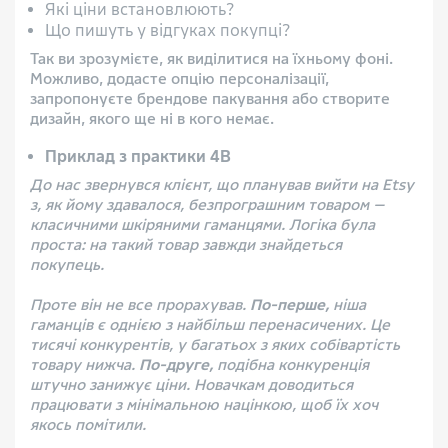
Які ціни встановлюють?
Що пишуть у відгуках покупці?
Так ви зрозумієте, як виділитися на їхньому фоні.
Можливо, додасте опцію персоналізації,
запропонуєте брендове пакування або створите
дизайн, якого ще ні в кого немає.
Приклад з практики 4B
До нас звернувся клієнт, що планував вийти на Etsy
з, як йому здавалося, безпрограшним товаром —
класичними шкіряними гаманцями. Логіка була
проста: на такий товар завжди знайдеться
покупець.
Проте він не все прорахував.
По-перше,
ніша
гаманців є однією з найбільш перенасичених. Це
тисячі конкурентів, у багатьох з яких собівартість
товару нижча.
По-друге,
подібна конкуренція
штучно занижує ціни. Новачкам доводиться
працювати з мінімальною націнкою, щоб їх хоч
якось помітили.