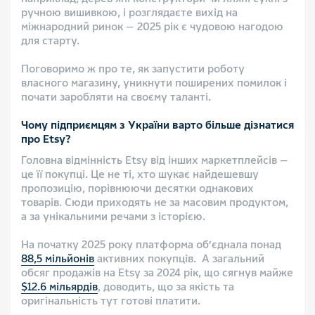
ручною вишивкою, і розглядаєте вихід на
міжнародний ринок — 2025 рік є чудовою нагодою
для старту.
Поговоримо ж про те, як запустити роботу
власного магазину, уникнути поширених помилок і
почати заробляти на своєму таланті.
Чому підприємцям з України варто більше дізнатися
про Etsy?
Головна відмінність Etsy від інших маркетплейсів —
це її покупці. Це не ті, хто шукає найдешевшу
пропозицію, порівнюючи десятки однакових
товарів. Сюди приходять не за масовим продуктом,
а за унікальними речами з історією.
На початку 2025 року платформа об’єднала понад
88,5 мільйонів
активних покупців. А загальний
обсяг продажів на Etsy за 2024 рік, що сягнув майже
$12.6 мільярдів
, доводить, що за якість та
оригінальність тут готові платити.