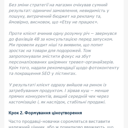
Без зміни стратегії на магазин очікував сумний
результат: одиничні замовлення, невидимість у
пошуку, витрачений бюджет на рекламу та,
ймовірно, висновок, що «Etsy не працює».
Проте клієнт вчинив одну розумну річ — звернувся
до фахівців 4B за консультацією перед запуском.
Ми провели аудит ніші та виявили, що попит
зростає на товари для подорожей. Тож
запропонували змістити фокус на збут
персоналізованих шкіряних тревел-органайзерів.
Крім того, надали рекомендації щодо фотоконтенту
та покращення SEO у лістингах.
У результаті клієнт одразу вийшов на ринок із
затребуваним продуктом. І зірвав куш — менше
прямих конкурентів, вищий середній чек через
кастомізацію і, як наслідок, стабільні продажі.
Крок 2. Формування ціноутворення
Часто продавці-новачки соромляться виставити
належний цінник, або ж помилково вважають, що