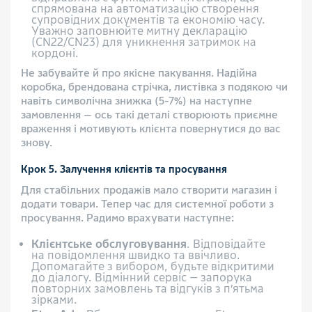
спрямована на автоматизацію створення
супровідних документів та економію часу.
Уважно заповнюйте митну декларацію
(CN22/CN23) для уникнення затримок на
кордоні.
Не забувайте й про якісне пакування. Надійна
коробка, брендована стрічка, листівка з подякою чи
навіть символічна знижка (5-7%) на наступне
замовлення — ось такі деталі створюють приємне
враження і мотивують клієнта повернутися до вас
знову.
Крок 5. Залучення клієнтів та просування
Для стабільних продажів мало створити магазин і
додати товари. Тепер час для системної роботи з
просування. Радимо врахувати наступне:
Клієнтське обслуговування
. Відповідайте
на повідомлення швидко та ввічливо.
Допомагайте з вибором, будьте відкритими
до діалогу. Відмінний сервіс — запорука
повторних замовлень та відгуків з п’ятьма
зірками.