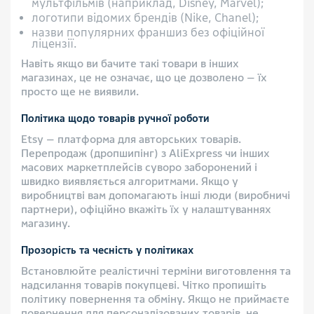
мультфільмів (наприклад, Disney, Marvel);
логотипи відомих брендів (Nike, Chanel);
назви популярних франшиз без офіційної
ліцензії.
Навіть якщо ви бачите такі товари в інших
магазинах, це не означає, що це дозволено — їх
просто ще не виявили.
Політика щодо товарів ручної роботи
Etsy — платформа для авторських товарів.
Перепродаж (дропшипінг) з AliExpress чи інших
масових маркетплейсів суворо заборонений і
швидко виявляється алгоритмами. Якщо у
виробництві вам допомагають інші люди (виробничі
партнери), офіційно вкажіть їх у налаштуваннях
магазину.
Прозорість та чесність у політиках
Встановлюйте реалістичні терміни виготовлення та
надсилання товарів покупцеві. Чітко пропишіть
політику повернення та обміну. Якщо не приймаєте
повернення для персоналізованих товарів, не