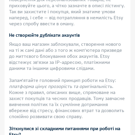
приховуйте цього, а чітко зазначте в описі лістингу.
Так ви захистите і покупця, який знатиме умови
наперед, і себе — від потрапляння в немилість Etsy
через спробу ввести в оману.
Не створюйте дублікати акаунтів
Якщо ваш магазин заблокували, створення нового
на ті ж самі дані або з того ж комп’ютера призведе
до миттєвого блокування обох акаунтів. Etsy
відстежує зв’язки за IP-адресою, платіжними
даними та іншими цифровими слідами.
Запам’ятайте головний принцип роботи на Etsy:
платформа цінує прозорість та оригінальність
.
Кожне з правил, описаних вище, спрямоване на
захист покупців та чесних продавців. Тому завчасне
вивчення політик та їх сумлінне дотримання
вбереже від стресу, фінансових втрат та дозволить
спокійно розвивати свою справу.
Зіткнулися зі складними питаннями при роботі на
Etsy?