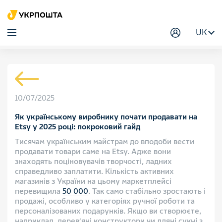
UK
10/07/2025
Як українському виробнику почати продавати на
Etsy у 2025 році: покроковий гайд
Тисячам українським майстрам до вподоби вести
продавати товари саме на Etsy. Адже вони
знаходять поціновувачів творчості, ладних
справедливо заплатити. Кількість активних
магазинів з України на цьому маркетплейсі
перевищила
50 000
. Так само стабільно зростають і
продажі, особливо у категоріях ручної роботи та
персоналізованих подарунків. Якщо ви створюєте,
наприклад, дерев’яні конструктори чи лляні сукні з