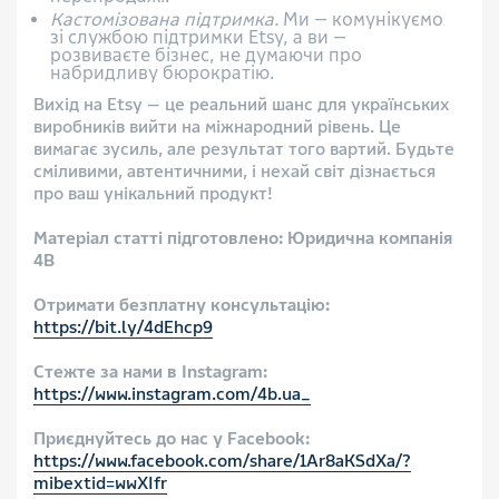
Кастомізована підтримка.
Ми — комунікуємо
зі службою підтримки Etsy, а ви —
розвиваєте бізнес, не думаючи про
набридливу бюрократію.
Вихід на Etsy — це реальний шанс для українських
виробників вийти на міжнародний рівень. Це
вимагає зусиль, але результат того вартий. Будьте
сміливими, автентичними, і нехай світ дізнається
про ваш унікальний продукт!
Матеріал статті підготовлено:
Юридична компанія
4В
Отримати безплатну консультацію:
https://bit.ly/4dEhcp9
Стежте за нами в Instagram:
https://www.instagram.com/4b.ua_
Приєднуйтесь до нас у Facebook:
https://www.facebook.com/share/1Ar8aKSdXa/?
mibextid=wwXIfr