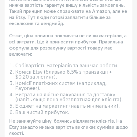
нижча вартість гарантує вищу кількість замовлень.
Такий принцип може спрацювати на Amazon, але не
на Etsy. Тут люди готові заплатити більше за
ексклюзив та хендмейд.
Отже, ціна повинна покривати не лиши матеріали, а
всі витрати. Ще й приносити прибуток. Правильна
формула для розрахунку вартості товару має
включати:
Собівартість матеріалів та ваш час роботи.
Комісії Etsy (близько 6.5% з транзакції +
$0.20 за лістинг).
Комісії платіжних систем (наприклад,
Payoneer).
Витрати на якісне пакування та доставку
(навіть якщо вона «безплатна» для клієнта).
Бюджет на маркетинг (навіть мінімальний).
Ваш чистий прибуток.
Не занижуйте ціну, боячись відлякати клієнтів. На
Etsy занадто низька вартість викликає сумніви щодо
якості.