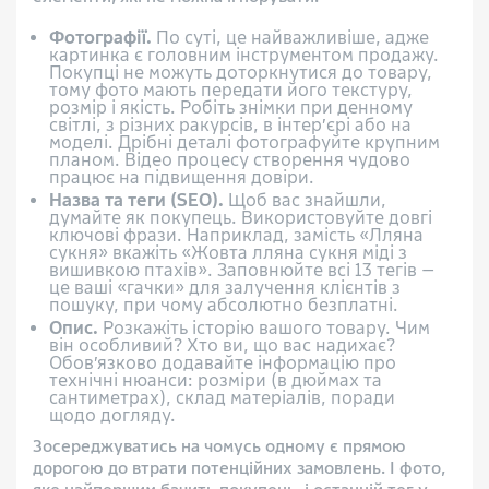
Фотографії.
По суті, це найважливіше, адже
картинка є головним інструментом продажу.
Покупці не можуть доторкнутися до товару,
тому фото мають передати його текстуру,
розмір і якість. Робіть знімки при денному
світлі, з різних ракурсів, в інтер’єрі або на
моделі. Дрібні деталі фотографуйте крупним
планом. Відео процесу створення чудово
працює на підвищення довіри.
Назва та теги (SEO).
Щоб вас знайшли,
думайте як покупець. Використовуйте довгі
ключові фрази. Наприклад, замість «Лляна
сукня» вкажіть «Жовта лляна сукня міді з
вишивкою птахів». Заповнюйте всі 13 тегів —
це ваші «гачки» для залучення клієнтів з
пошуку, при чому абсолютно безплатні.
Опис.
Розкажіть історію вашого товару. Чим
він особливий? Хто ви, що вас надихає?
Обов’язково додавайте інформацію про
технічні нюанси: розміри (в дюймах та
сантиметрах), склад матеріалів, поради
щодо догляду.
Зосереджуватись на чомусь одному є прямою
дорогою до втрати потенційних замовлень. І фото,