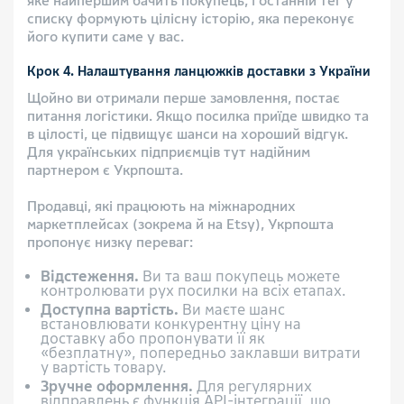
яке найпершим бачить покупець, і останній тег у
списку формують цілісну історію, яка переконує
його купити саме у вас.
Крок 4. Налаштування ланцюжків доставки з України
Щойно ви отримали перше замовлення, постає
питання логістики. Якщо посилка приїде швидко та
в цілості, це підвищує шанси на хороший відгук.
Для українських підприємців тут надійним
партнером є Укрпошта.
Продавці, які працюють на міжнародних
маркетплейсах (зокрема й на Etsy), Укрпошта
пропонує низку переваг:
Відстеження.
Ви та ваш покупець можете
контролювати рух посилки на всіх етапах.
Доступна вартість.
Ви маєте шанс
встановлювати конкурентну ціну на
доставку або пропонувати її як
«безплатну», попередньо заклавши витрати
у вартість товару.
Зручне оформлення.
Для регулярних
відправлень є функція API-інтеграції, що