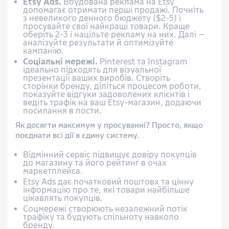
Etsy Ads.
Вбудована реклама на Etsy
допомагає отримати перші продажі. Почніть
з невеликого денного бюджету ($2-5) і
просувайте свої найкращі товари. Краще
оберіть 2-3 і націльте рекламу на них. Далі —
аналізуйте результати й оптимізуйте
кампанію.
Соціальні мережі.
Pinterest та Instagram
ідеально підходять для візуальної
презентації ваших виробів. Створіть
сторінки бренду, діліться процесом роботи,
показуйте відгуки задоволених клієнтів і
ведіть трафік на ваш Etsy-магазин, додаючи
посилання в пости.
Як досягти максимум у просуванні? Просто, якщо
поєднати всі дії в єдину систему.
Відмінний сервіс підвищує довіру покупців
до магазину та його рейтинг в очах
маркетплейса.
Etsy Ads дає початковий поштовх та цінну
інформацію про те, які товари найбільше
цікавлять покупців.
Соцмережі створюють незалежний потік
трафіку та будують спільноту навколо
бренду.