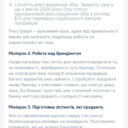
Сплатіть реєстраційний збір. Зверніть увагу,
що з весни 2024 року Etsy стягує
одноразовий реєстраційний збір у розмірі
$15 для перевірки серйозності намірів
продавців.
Реєстрація — важливий крок, адже від правильності
ваших дій залежить подальша робота на
маркетплейсі як така.
Мінікрок 2. Робота над брендингом
Назва магазину має легко для запам’ятовуватися та,
за можливості, відображати суть бренду. Оскільки
на платформі вже понад 8 мільйонів продавців,
багато варіантів уже зайнято. Спробуйте поєднати
назву бренду з ключовим словом, що описує вашу
нішу. Ба більше, простий, але стильний логотип та
банер миттєво додають солідності магазину.
Мінікрок 3. Підготовка лістингів, які продають
Якість оформлення картки товару (лістингу)
безпосередньо впливає на конверсію. Розглянемо
елементи, які не можна ігнорувати: