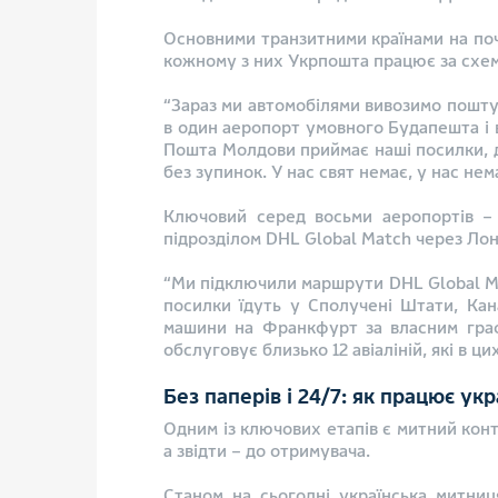
Основними транзитними країнами на поч
кожному з них Укрпошта працює за схемо
“Зараз ми автомобілями вивозимо пошту 
в один аеропорт умовного Будапешта і в
Пошта Молдови приймає наші посилки, до
без зупинок. У нас свят немає, у нас нем
Ключовий серед восьми аеропортів – 
підрозділом DHL Global Match через Лон
“Ми підключили маршрути DHL Global Ma
посилки їдуть у Сполучені Штати, Ка
машини на Франкфурт за власним графік
обслуговує близько 12 авіаліній, які в 
Без паперів і 24/7: як працює ук
Одним із ключових етапів є митний конт
а звідти – до отримувача.
Станом на сьогодні українська митни