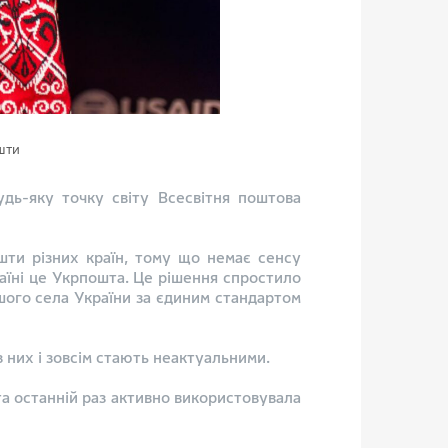
шти
дь-яку точку світу Всесвітня поштова
шти різних країн, тому що немає сенсу
раїні це Укрпошта. Це рішення спростило
ого села України за єдиним стандартом
 них і зовсім стають неактуальними.
та останній раз активно використовувала