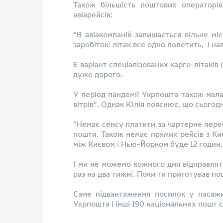
Також більшість поштових операторів
авіарейсів:
“В авіакомпаній залишається вільне м
заробіток: літак все одно полетить, і н
Є варіант спеціалізованих карго-літаків
дуже дорого.
У період пандемії Укрпошта також мала 
вітрів”. Однак Юлія пояснює, що сьогодн
“Немає сенсу платити за чартерне переве
пошти. Також немає прямих рейсів з Киє
між Києвом і Нью-Йорком буде 12 годин
І ми не можемо кожного дня відправлят
раз на два тижні. Поки ти приготував по
Саме підвантаження посилок у пасажир
Укрпошта і інші 190 національних пошт с