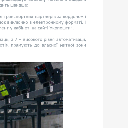
одить швидше:
для транспортних партнерів за кордоном і
цює виключно в електронному форматі. І
нт у кабінеті на сайті Укрпошти”.
ції, а 7 – високого рівня автоматизації,
отім прямують до власної митної зони