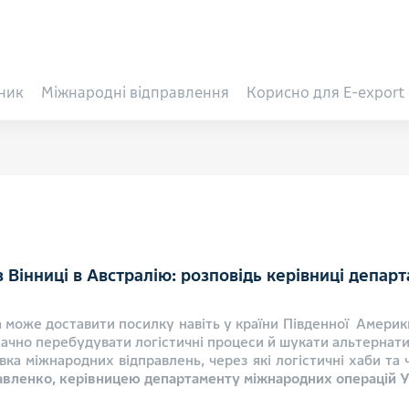
ник
Міжнародні відправлення
Корисно для E-export
 Вінниці в Австралію: розповідь керівниці депа
 може доставити посилку навіть у країни Південної Америки
значно перебудувати логістичні процеси й шукати альтернат
авка міжнародних відправлень, через які логістичні хаби та
вленко, керівницею департаменту міжнародних операцій 