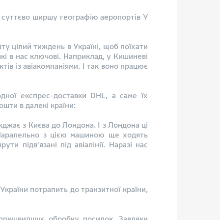
о суттєво ширшу географію аеропортів У
ту цілий тиждень в Україні, щоб поїхати
кі в нас ключові. Наприклад, у Кишиневі
ів із авіакомпаніями. І так воно працює
дної експрес-доставки DHL, а саме їх
шти в далекі країни:
жає з Києва до Лондона. І з Лондона ці
 Паралельно з цією машиною ще ходять
и підв’язані під авіалінії. Наразі нас
України потрапить до транзитної країни,
 пришвидшує обробку посилок. Завдяки