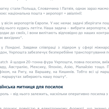
атку стали Польща, Словаччина і Латвія, однак зараз маєм
ю: національна пошта + аеропорт + авіалінії:
у вісім аеропортів Європи. У нас немає задачі зберігати пош
ід нього кудись летіти. Наша задача – вибрати аеропорти, я
дає до своїх, і вони вилітають відповідно до наших контракт
ає вихідних”.
у Лондоні. Завдяки співпраці з лідером у сфері міжнаро
дон, Укрпошта забезпечує безперебійне транспортування по
tch й щодня 20-тонна фура Укрпошти, повна посилок, виїжд
наду, Австралію, Мексику, Японію, Азію, Малайзію тощо.
ом, на Ригу, на Варшаву, на Кишинів. Тобто всі ці маршрут
цих маршрутах забирають нашу пошту”.
раїнська митниця для посилок
роль – від нього залежить, наскільки оперативно посилка з 
ця працює повністю в електронному форматі, що значно