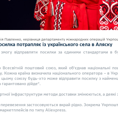
ія Павленко, керівниця департаменту міжнародних операцій Укрпо
посилка потрапляє із українського села в Аляску
 змогу відправляти посилки за єдиними стандартами в бу
 Всесвітній поштовий союз, який об’єднав національні по
у. Кожна країна визначила національного оператора – в Ук
и цьому союзу будь-хто може відправити посилку з найменш
а гарантовано дійде”.
ортної інфраструктури методи доставки змінюються, а деякі з
ні перевезення застосовуються вкрай рідко. Зокрема Укрпош
маркетплейсів по типу Aliexpress.