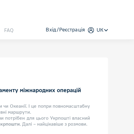
Вхід
Реєстрація
UK
FAQ
ртаменту міжнародних операцій
 чи Океанії. І це попри повномасштабну
ивні маршрути.
 чи потрібен для цього Укрпошті власний
Укрпошти
. Далі – найцікавіше з розмови.