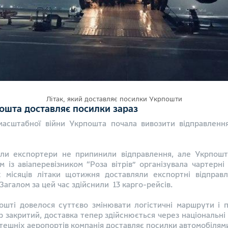
Літак, який доставляє посилки Укрпошти
пошта доставляє посилки зараз
асштабної війни Укрпошта почала вивозити відправлення
оли експортери не припинили відправлення, але Укрпош
ом із авіаперевізником “Роза вітрів” організувала чартер
 місяців літаки щотижня доставляли експортні відправ
галом за цей час здійснили 13 карго-рейсів.
шті довелося суттєво змінювати логістичні маршрути і пе
р закритий, доставка тепер здійснюється через національні
амтешніх аеропортів компанія доставляє посилки автомобілям