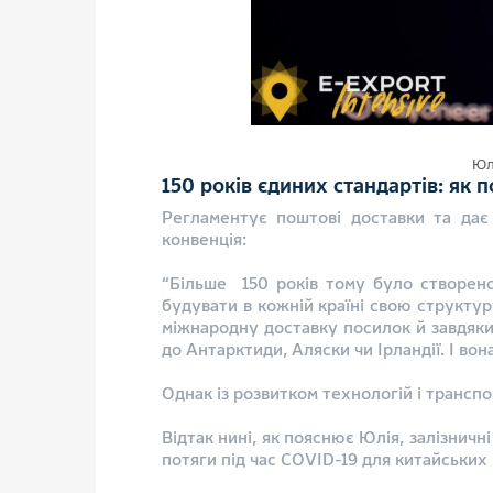
Юл
150 років єдиних стандартів: як 
Регламентує поштові доставки та дає
конвенція:
“Більше 150 років тому було створено
будувати в кожній країні свою структур
міжнародну доставку посилок й завдяк
до Антарктиди, Аляски чи Ірландії. І вон
Однак із розвитком технологій і трансп
Відтак нині, як пояснює Юлія, залізнич
потяги під час COVID-19 для китайських 