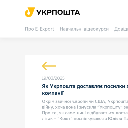
Про E-Export
Навчальні відеокурси
Довід
19/03/2025
Як Укрпошта доставляє посилки з
компанії
Окрім звичної Європи чи США, Укрпошта
війну, хоча вона і змусила “Укрпошту” 
Про те, як саме нині відбувається дост
літак – “Кошт” поспілкувався з
Юлією Па