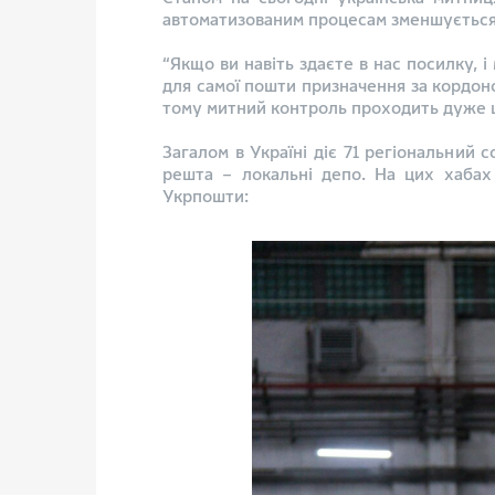
автоматизованим процесам зменшується 
“Якщо ви навіть здаєте в нас посилку, і
для самої пошти призначення за кордон
тому митний контроль проходить дуже ш
Загалом в Україні діє 71 регіональний с
решта – локальні депо. На цих хабах
Укрпошти: