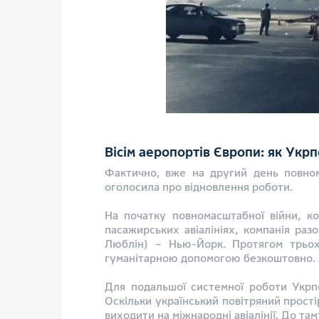
Вісім аеропортів Європи: як Укр
Фактично, вже на другий день повном
оголосила про відновлення роботи.
На початку повномасштабної війни, к
пасажирських авіалініях, компанія раз
Люблін) – Нью-Йорк. Протягом трьох
гуманітарною допомогою безкоштовно. За
Для подальшої системної роботи Укрпо
Оскільки український повітряний прості
виходити на міжнародні авіалінії. До т