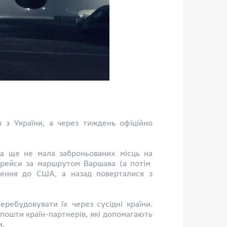
 з України, а через тиждень офіційно
та ще не мала заброньованих місць на
ні рейси за маршрутом Варшава (а потім
лення до США, а назад поверталися з
ребудовувати їх через сусідні країни.
 пошти країн-партнерів, які допомагають
и.