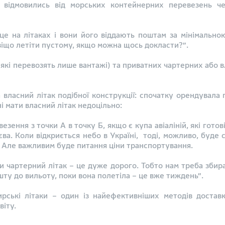
 відмовились від морських контейнерних перевезень че
ісце на літаках і вони його віддають поштам за мінімальн
авіщо летіти пустому, якщо можна щось докласти?”.
 (які перевозять лише вантажі) та приватних чартерних або вл
власний літак подібної конструкції: спочатку орендувала 
і мати власний літак недоцільно:
зення з точки А в точку Б, якщо є купа авіаліній, які гото
ва. Коли відкриється небо в Україні, тоді, можливо, буде 
. Але важливим буде питання ціни транспортування.
и чартерний літак – це дуже дорого. Тобто нам треба збира
шту до вильоту, поки вона полетіла – це вже тиждень”.
ські літаки – один із найефективніших методів доставк
віту.