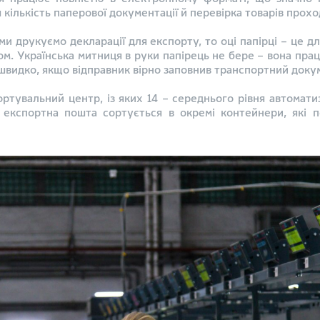
кількість паперової документації й перевірка товарів прох
 ми друкуємо декларації для експорту, то оці папірці – це 
ом. Українська митниця в руки папірець не бере – вона пра
видко, якщо відправник вірно заповнив транспортний докуме
ортувальний центр, із яких 14 – середнього рівня автоматиза
 експортна пошта сортується в окремі контейнери, які п