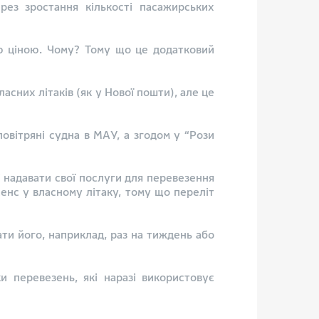
рез зростання кількості пасажирських
ою ціною. Чому? Тому що це додатковий
асних літаків (як у Нової пошти), але це
повітряні судна в МАУ, а згодом у “Рози
ві надавати свої послуги для перевезення
сенс у власному літаку, тому що переліт
ти його, наприклад, раз на тиждень або
и перевезень, які наразі використовує