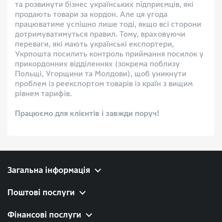
та розвинути бізнес українських підприємців, які
продають товари за кордон. Але ця угода
працюватиме успішно лише тоді, якщо всі сторони
дотримуватимуться правил. Тому, враховуючи
переваги, які мають українські експортери,
Укрпошта посилить контроль приймання посилок у
прикордонних відділеннях (зокрема поблизу
Польщі, Угорщини та Молдови), щоб уникнути
проблем із реекспортом товарів із країн з вищим
рівнем тарифів.
Працюємо для клієнтів і завжди поруч!
Загальна інформація
Поштові послуги
Фінансові послуги