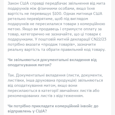
Закон США справді передбачає звільнення від мита
подарунків між фізичними особами, якщо їхня
вартість не перевищує $100. Однак митниця США
ретельно перевірятиме, щоб під виглядом
подарунків не пересилалися товари з комерційною
метою. Якщо ви продавець і отримуєте оплату за
товар, категорично не зазначайте, що ці товари є
подарунками. У поштовій митній декларації CN22/23
потрібно вказати «продаж товарів», зазначити
реальну вартість та обрати правильний код товару.
Чи звільняються документальні вкладення від
оподаткування митом?
Так. Документальні вкладення (листи, документи,
листівки, інша друкована продукція) звільняються
від оподаткування митом, якщо вони
пересилаються в категорії звичайних листів або
рекомендованих листів з відстеженням.
Чи потрібно прикладати комерційний інвойс до
відправлень у США?