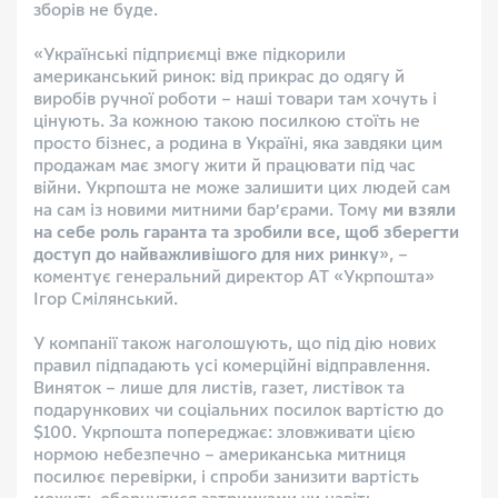
зборів не буде.
«Українські підприємці вже підкорили
американський ринок: від прикрас до одягу й
виробів ручної роботи – наші товари там хочуть і
цінують. За кожною такою посилкою стоїть не
просто бізнес, а родина в Україні, яка завдяки цим
продажам має змогу жити й працювати під час
війни. Укрпошта не може залишити цих людей сам
на сам із новими митними бар’єрами. Тому
ми взяли
на себе роль гаранта та зробили все, щоб зберегти
доступ до найважливішого для них ринку
», –
коментує генеральний директор АТ «Укрпошта»
Ігор Смілянський.
У компанії також наголошують, що під дію нових
правил підпадають усі комерційні відправлення.
Виняток – лише для листів, газет, листівок та
подарункових чи соціальних посилок вартістю до
$100. Укрпошта попереджає: зловживати цією
нормою небезпечно – американська митниця
посилює перевірки, і спроби занизити вартість