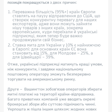
позиція покращується
з двох причин:
Переважна більшість (95%+) країн Європи
ставлять на паузу відправлення до США, що
створює конкурентну перевагу для наших
експортерів, адже вони можуть зайняти
нішу товарів з інших країн, зокрема
європейських, куди переїхали й українські
підприємці, яким тепер буде важко
продовжувати свій бізнес.
Ставка мита для України у 10% є найнижчою
в Європі: для основних країн ЄС вона
становить від 15%, для Молдови – 25%, а
для Швейцарії – 39%.
Отже, українські підприємці матимуть кращі умови,
ніж конкуренти, і завдяки національному
поштовому оператору зможуть безперервно
торгувати на американському ринку.
Друге – Вашингтон зобов’язав операторів збирати
митні платежі на території країни-відправника.
Багато приватних компаній уже вводять окремі
брокерські збори або суттєво піднімають чинні.
Укрпошта ж пішла іншим шляхом: жодних нових