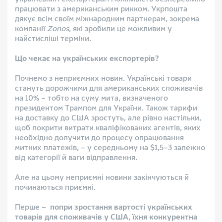
працювати з американським ринком. Укрпошта
дякує всім своїм міжнародним партнерам, зокрема
компанії
Zonos
, які зробили це можливим у
найстисліші терміни.
Що чекає на українських експортерів?
Почнемо з неприємних новин. Українські товари
стануть дорожчими для американських споживачів
на 10% – тобто на суму мита, визначеного
президентом Трампом для України. Також тарифи
на доставку до США зростуть, але рівно настільки,
щоб покрити витрати кваліфікованих агентів, яких
необхідно долучити до процесу опрацювання
митних платежів, – у середньому на $1,5–3 залежно
від категорії й ваги відправлення.
Але на цьому неприємні новини закінчуються й
починаються приємні.
Перше –
попри зростання вартості українських
товарів для споживачів у США, їхня конкурентна