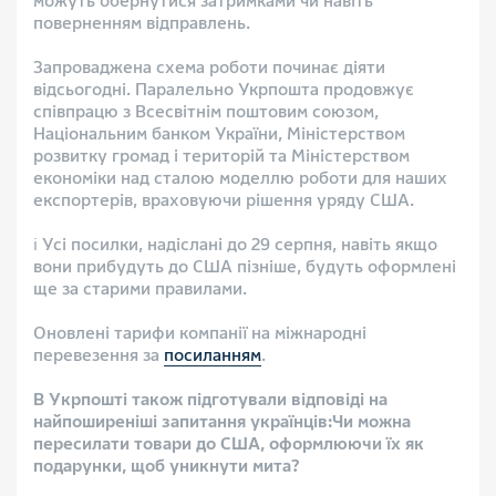
можуть обернутися затримками чи навіть
поверненням відправлень.
Запроваджена схема роботи починає діяти
відсьогодні. Паралельно Укрпошта продовжує
співпрацю з Всесвітнім поштовим союзом,
Національним банком України, Міністерством
розвитку громад і територій та Міністерством
економіки над сталою моделлю роботи для наших
експортерів, враховуючи рішення уряду США.
ℹ︎ Усі посилки, надіслані до 29 серпня, навіть якщо
вони прибудуть до США пізніше, будуть оформлені
ще за старими правилами.
Оновлені тарифи компанії на міжнародні
перевезення за
посиланням
.
В Укрпошті також підготували відповіді на
найпоширеніші запитання українців:Чи можна
пересилати товари до США, оформлюючи їх як
подарунки, щоб уникнути мита?