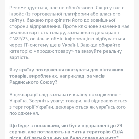
Рекомендується, але не обов’язково. Якщо у вас є
інвойс (із торговельної платформи або власного
сайту), бажано прикріпити його до зовнішньої
сторони відправлення. Проте ключове значення має
реальна вартість товару, зазначена в декларації
CN22/23, оскільки обмін інформацією відбувається
через ІТ-систему ще в Україні. Завжди обирайте
категорію «продаж товару» та вказуйте реальну
вартість.
Яку країну походження вказувати для вінтажних
товарів, вироблених, наприклад, за часів
Радянського Союзу?
У декларації слід зазначати країну походження –
Україна. Зверніть увагу: товари, які відправляються
з території України, декларуються як українського
походження.
Що буде з посилками, які були відправлені до 29
серпня, але потраплять на митну територію США
після цієї дати й за них не було сплачено мито?