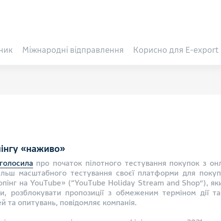
ник
Міжнародні відправлення
Корисно для E-export
інгу «наживо»
голосила
про початок пілотного тестування покупок з он
більш масштабного тестування своєї платформи для покуп
опінг на YouTube» (“YouTube Holiday Stream and Shop”), як
и, розблокувати пропозиції з обмеженим терміном дії т
ей та опитувань, повідомляє компанія.