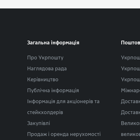
Загальна інформація
Поштов
Про Укрпошту
Укрпош
Наглядова рада
Укрпош
Керівництво
Укрпош
Публічна інформація
Міжнар
Інформація для акціонерів та
Доставк
стейкхолдерів
Доставк
Закупівлі
Велико
Продаж і оренда нерухомості
велико