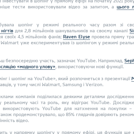
 інвестувати в шопінг у прямому ефірі на початку 2021 рок
аніше тести використовували відео за запитом, а
цього л
обувала шопінг у режимі реального часу разом зі св
нігтів
для 2,8 мільйонів шанувальників на своєму каналі
S
я своїх 4,5 мільйонів фанів;
Raven Elyse
провела пряму тран
 Walmart уже експериментував із шопінгом у режимі реальн
льш безпосередню участь, зазначає YouTube. Наприклад,
Sep
ансляцію «модного улову»
, використовуючи нові функції.
інг і шопінг на YouTube», який розпочнеться з презентації
M
вців, у тому числі Walmart, Samsung і Verizon.
реклами компанія поділилася деякими деталями дослідженн
 реальному часі та роль, яку відіграє YouTube. Дослідже
ів використовують YouTube для натхнення на покупки – 
акож продемонструвало, що 85% глядачів довіряють рекомен
інність відео.
ить у напрямку шопінгу у прямому ефірі, ця функція ще 