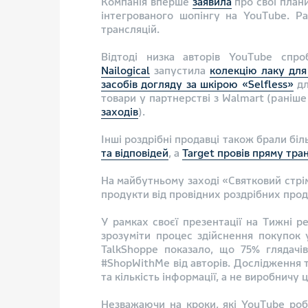
Компанія вперше
заявила
про свої плани
інтегрованого шопінгу на YouTube. Р
трансляцій.
Відтоді низка авторів YouTube спр
Nailogical
запустила
колекцію лаку для 
засобів догляду за шкірою «Selfless»
дл
товари у партнерстві з Walmart (раніше
заходів
).
Інші роздрібні продавці також брали бі
та відповідей
, а
Target провів пряму тр
На майбутньому заході «Святковий стрім
продукти від провідних роздрібних прода
У рамках своєї презентації на Тижні 
зрозуміти процес здійснення покупок у
TalkShoppe показало, що 75% глядач
#ShopWithMe від авторів. Дослідження т
та кількість інформації, а не виробничу ц
Незважаючи на кроки, які YouTube роб