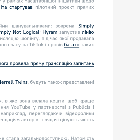
у у рамках масштабнішої ініціативи щодо
іта стартував
пілотний проєкт прямих
оїми шанувальниками: зокрема
Simply
imply Not Logical
;
Hyram
запустив
лінію
сляцію шопінгу, під час якої продавала
ого часу на TikTok і провів
багато
таких
hora провела пряму трансляцію запитань
errell Twins
, будуть також представлені
я, в яке вона вклала кошти, щоб краще
ння YouTube у партнерстві з Publicis і
наприклад, переглядаючи відеоролики
даціям авторів і глядачі цінують якість
не стала загальнодоступною. Натомість