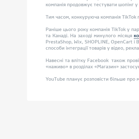
компанія продовжує тестувати шопінг у
Тим часом, конкуруюча компанія TikTok 
Раніше цього року компанія TikTok у па
та Канаді. На заході минулого місяця
ко
PrestaShop, Wix, SHOPLINE, OpenCart і 
способи інтеграції товарів у відео, рек
Навесні та влітку Facebook також пров
«наживо» в розділах «Магазин» застосун
YouTube планує розповісти більше про м