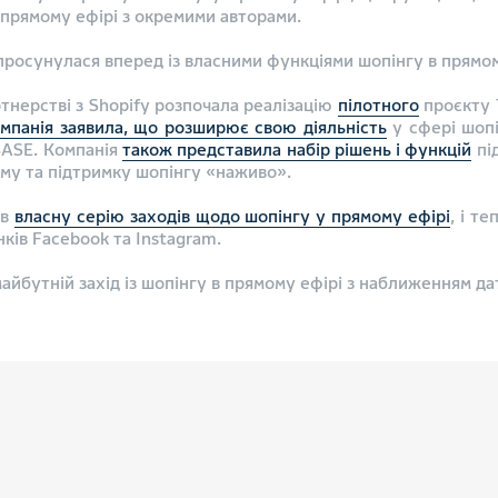
 прямому ефірі з окремими авторами.
просунулася вперед із власними функціями шопінгу в прямом
ртнерстві з Shopify розпочала реалізацію
пілотного
проєкту 
мпанія заявила, що розширює свою діяльність
у сфері шопі
BASE. Компанія
також представила набір рішень і функцій
пі
ламу та підтримку шопінгу «наживо».
ів
власну серію заходів щодо шопінгу у прямому ефірі
, і т
ків Facebook та Instagram.
айбутній захід із шопінгу в прямому ефірі з наближенням да