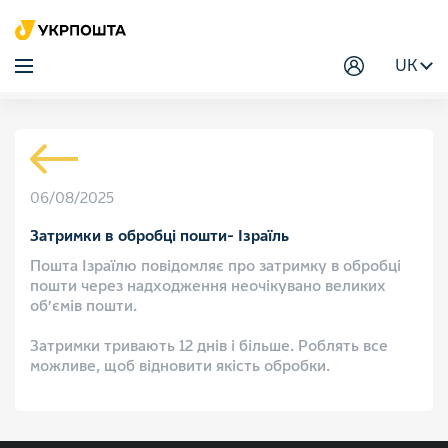
UK
06/08/2025
Затримки в обробці пошти- Ізраїль
Пошта Ізраїлю повідомляє про затримку в обробці
пошти через надходження неочікувано великих
об’ємів пошти.
Затримки тривають 12 днів і більше. Роблять все
можливе, щоб відновити якість обробки.