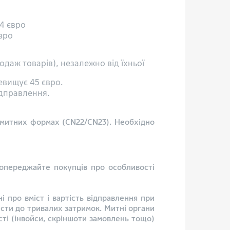
е 4 євро
 євро
даж товарів), незалежно від їхньої
евищує 45 євро.
ідправлення.
 митних формах (CN22/CN23). Необхідно
попереджайте покупців про особливості
і про вміст і вартість відправлення при
сти до тривалих затримок. Митні органи
ті (інвойси, скріншоти замовлень тощо)