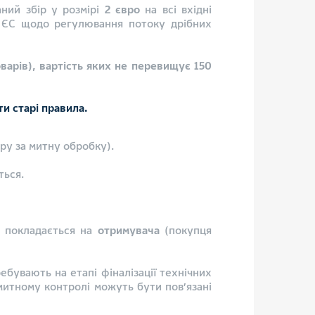
аний збір у розмірі
2 євро
на всі вхідні
ї ЄС щодо регулювання потоку дрібних
оварів), вартість яких не перевищує
150
и старі правила.
ору за митну обробку).
ться.
ру покладається на
отримувача
(покупця
ебувають на етапі фіналізації технічних
митному контролі можуть бути пов’язані