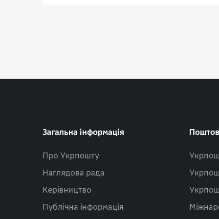
Загальна інформація
Поштов
Про Укрпошту
Укрпош
Наглядова рада
Укрпош
Керівництво
Укрпош
Публічна інформація
Міжнар