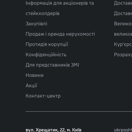
Інформація для акціонерів та
Доставк
стейкхолдерів
Доставк
Закупівлі
Велико
Продаж і оренда нерухомості
велико
Протидія корупції
Кур’єрс
Конфіденційність
Розраху
Для представників ЗМІ
Новини
Акції
Контакт-центр
вул. Хрещатик, 22, м. Київ
ukrposh