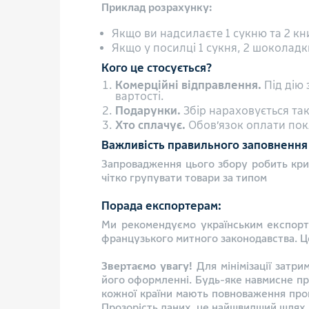
Приклад розрахунку:
Якщо ви надсилаєте 1 сукню та 2 кни
Якщо у посилці 1 сукня, 2 шоколадки
Кого це стосується?
Комерційні відправлення.
Під дію 
вартості.
Подарунки.
Збір нараховується та
Хто сплачує.
Обов’язок оплати покл
Важливість правильного заповнення 
Запровадження цього збору робить кри
чітко групувати товари за типом
Порада експортерам:
Ми рекомендуємо українським експорте
французького митного законодавства. Ц
Звертаємо увагу!
Для мінімізації затри
його оформленні. Будь-яке навмисне пр
кожної країни мають повноваження пров
Прозорість даних це найшвидший шлях 