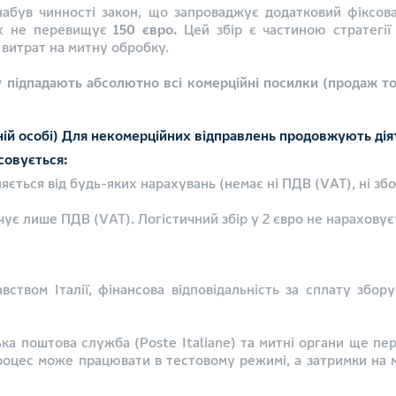
 набув чинності закон, що запроваджує додатковий фіксов
ких не перевищує
150 євро
.
Цей збір є частиною стратегі
 витрат на митну обробку.
у підпадають абсолютно всі комерційні посилки (продаж т
ій особі)
Для некомерційних відправлень продовжують діят
совується:
яється від будь-яких нарахувань (немає ні ПДВ (VAT), ні зб
ує лише ПДВ (VAT). Логістичний збір у 2 євро не нараховує
вством Італії, фінансова відповідальність за сплату збо
ька поштова служба (Poste Italiane) та митні органи ще пер
процес може працювати в тестовому режимі, а затримки на 