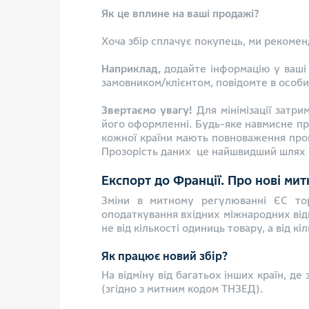
Як це вплине на ваші продажі?
Хоча збір сплачує покупець, ми рекомен
Наприклад,
додайте інформацію у ваші 
замовником/клієнтом, повідомте в особис
Звертаємо увагу!
Для мінімізації затри
його оформленні. Будь-яке навмисне пр
кожної країни мають повноваження пров
Прозорість даних це найшвидший шлях 
Експорт до Франції. Про нові мит
Зміни в митному регулюванні ЄС тор
оподаткування вхідних міжнародних відп
не від кількості одиниць товару, а від кі
Як працює новий збір?
На відміну від багатьох інших країн, де
(згідно з митним кодом ТНЗЕД).