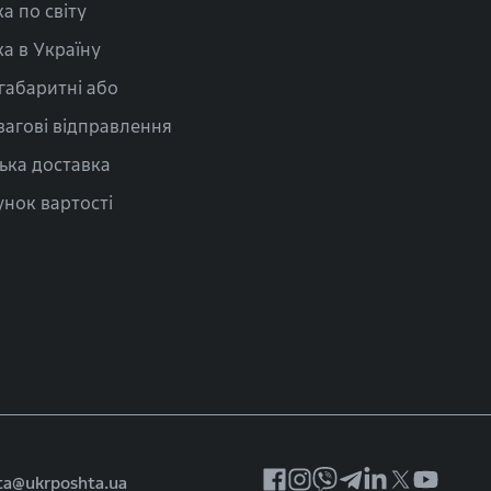
а по світу
а в Україну
габаритні або
вагові відправлення
ька доставка
нок вартості
ta@ukrposhta.ua