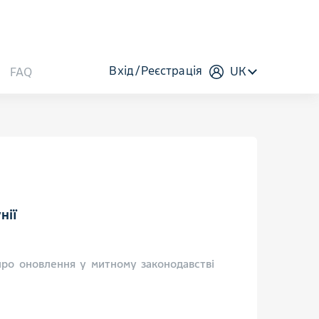
Вхід
Реєстрація
UK
FAQ
нії
про оновлення у митному законодавстві