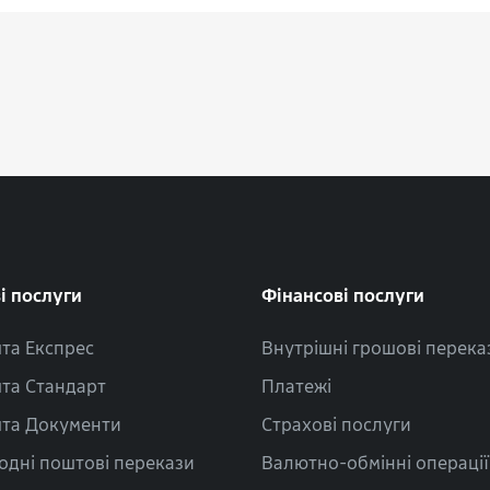
і послуги
Фінансові послуги
та Експрес
Внутрішні грошові перека
та Стандарт
Платежі
та Документи
Страхові послуги
одні поштові перекази
Валютно-обмінні операції