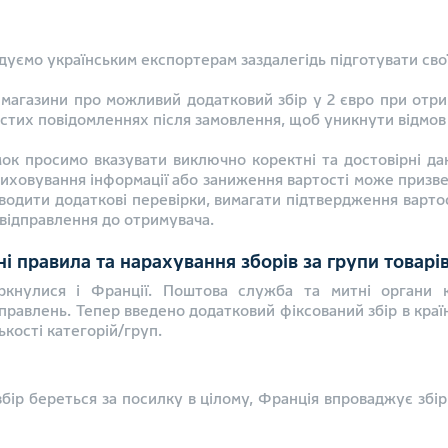
дуємо українським експортерам заздалегідь підготувати свої
магазини про можливий додатковий збір у 2 євро при отрима
тих повідомленнях після замовлення, щоб уникнути відмов ві
мок просимо вказувати виключно коректні та достовірні дан
иховування інформації або заниження вартості може призве
одити додаткові перевірки, вимагати підтвердження вартос
відправлення до отримувача.
ні правила та нарахування зборів за групи товарі
кнулися і Франції. Поштова служба та митні органи 
равлень. Тепер введено додатковий фіксований збір в краї
лькості категорій/груп.
 збір береться за посилку в цілому, Франція впроваджує збір