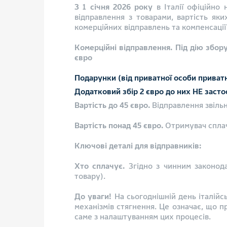
З
1 січня 2026 року
в Італії офіційно
відправлення з товарами, вартість я
комерційних відправлень та компенсації
Комерційні відправлення.
Під дію збор
євро
Подарунки
(від приватної особи приватн
Додатковий збір 2 євро до них НЕ засто
Вартість до 45 євро.
Відправлення звільн
Вартість понад 45 євро.
Отримувач сплач
Ключові деталі для відправників:
Хто сплачує.
Згідно з чинним законода
товару).
До уваги!
На сьогоднішній день італійс
механізмів стягнення. Це означає, що 
саме з налаштуванням цих процесів.