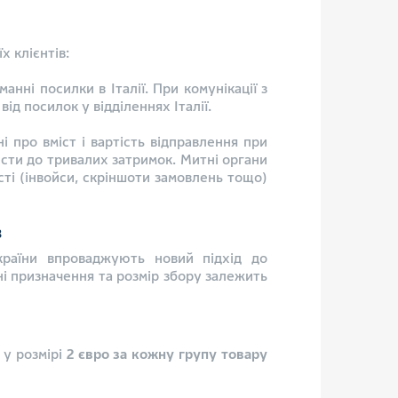
х клієнтів:
нні посилки в Італії. При комунікації з
д посилок у відділеннях Італії.
і про вміст і вартість відправлення при
сти до тривалих затримок. Митні органи
ті (інвойси, скріншоти замовлень тощо)
в
країни впроваджують новий підхід до
ні призначення та розмір збору залежить
 у розмірі
2 євро за кожну групу товару