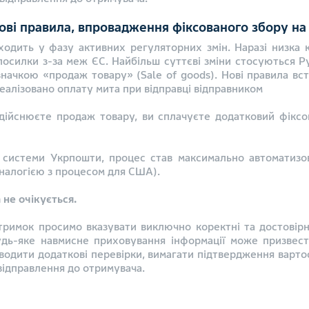
 нові правила, впровадження фіксованого збору на
входить у фазу активних регуляторних змін. Наразі низка
 посилки з-за меж ЄС. Найбільш суттєві зміни стосуються Ру
означкою «продаж товару» (Sale of goods). Нові правила вс
реалізовано оплату мита при відправці відправником
здійснюєте продаж товару, ви сплачуєте додатковий фікс
о системи Укрпошти, процес став максимально автоматизов
аналогією з процесом для США).
 не очікується.
атримок просимо вказувати виключно коректні та достовірні
удь-яке навмисне приховування інформації може призвест
одити додаткові перевірки, вимагати підтвердження вартос
ідправлення до отримувача.