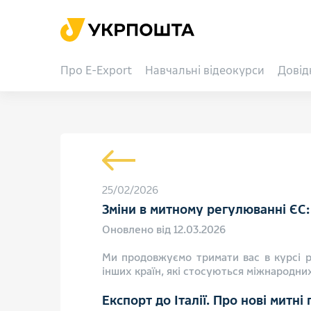
Про E-Export
Навчальні відеокурси
Довід
25/02/2026
Зміни в митному регулюванні ЄС: н
Оновлено від 12.03.2026
Ми продовжуємо тримати вас в курсі р
інших країн, які стосуються міжнародни
Експорт до Італії. Про нові митн